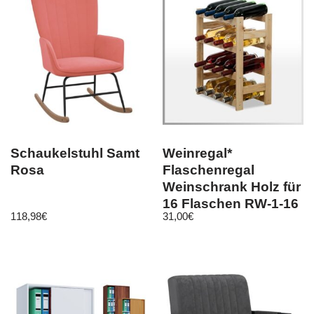
Schaukelstuhl Samt
Weinregal*
Rosa
Flaschenregal
Weinschrank Holz für
16 Flaschen RW-1-16
118,98
€
31,00
€
/ 3 FARBEN