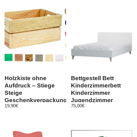
Holzkiste ohne
Bettgestell Bett
Aufdruck – Stiege
Kinderzimmerbett
Steige
Kinderzimmer
Geschenkverpackung
Jugendzimmer
19,90
€
75,00
€
Präsentkorb
Modern 36 FIGO