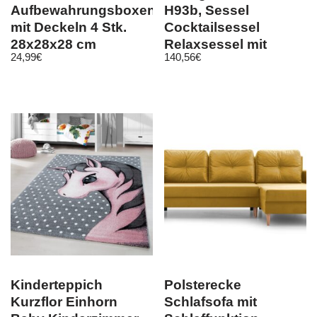
Aufbewahrungsboxen
H93b, Sessel
mit Deckeln 4 Stk.
Cocktailsessel
28x28x28 cm
Relaxsessel mit
24,99
€
140,56
€
Schwarz
Fußkreuz, drehbar
Kinderteppich
Polsterecke
Kurzflor Einhorn
Schlafsofa mit