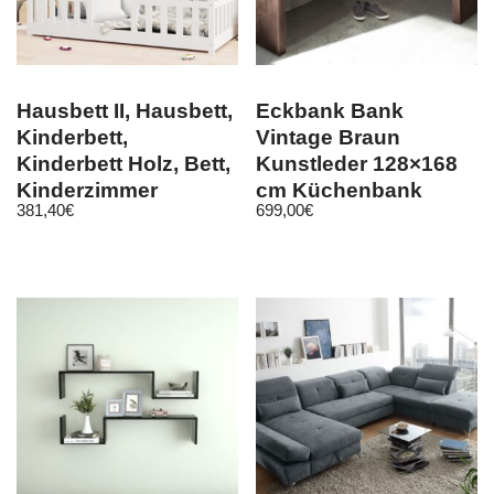
Hausbett II, Hausbett,
Eckbank Bank
Kinderbett,
Vintage Braun
Kinderbett Holz, Bett,
Kunstleder 128×168
Kinderzimmer
cm Küchenbank
381,40
€
699,00
€
Sitzbank Sitzecke