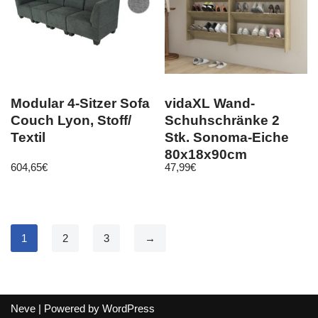
Modular 4-Sitzer Sofa
vidaXL Wand-
Couch Lyon, Stoff/
Schuhschränke 2
Textil
Stk. Sonoma-Eiche
80x18x90cm
604,65
€
47,99
€
Holzwerkstoff
1
2
3
→
Neve
| Powered by
WordPress