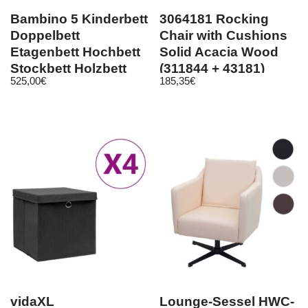
Bambino 5 Kinderbett
3064181 Rocking
Doppelbett
Chair with Cushions
Etagenbett Hochbett
Solid Acacia Wood
Stockbett Holzbett
(311844 + 43181)
525,00
€
185,35
€
mit Matratzen
vidaXL
Lounge-Sessel HWC-