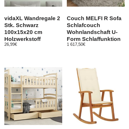
vidaXL Wandregale 2
Couch MELFI R Sofa
Stk. Schwarz
Schlafcouch
100x15x20 cm
Wohnlandschaft U-
Holzwerkstoff
Form Schlaffunktion
26,99
€
1 617,50
€
grau dunkel