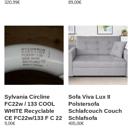
320,99
€
89,00
€
Sylvania Circline
Sofa Viva Lux II
FC22w / 133 COOL
Polstersofa
WHITE Recyclable
Schlafcouch Couch
CE FC22w/133 F C 22
Schlafsofa
9,00
€
405,00
€
w / 133
Bettkasten