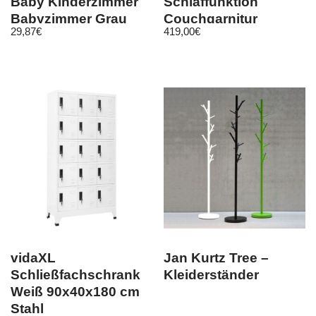
Baby Kinderzimmer
Schlaffunktion
Babyzimmer Grau
Couchgarnitur
29,87
€
419,00
€
Pink Meliert
Bettsofa Ecksofa Carl
Gelb
vidaXL
Jan Kurtz Tree –
Schließfachschrank
Kleiderständer
Weiß 90x40x180 cm
Stahl