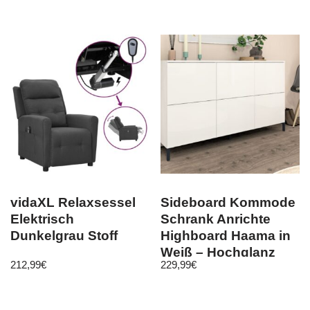
Bettfunktion M24
vidaXL Relaxsessel
Sideboard Kommode
Elektrisch
Schrank Anrichte
Dunkelgrau Stoff
Highboard Haama in
Weiß – Hochglanz
212,99
€
229,99
€
und Matt 4K