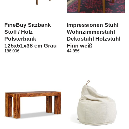
FineBuy Sitzbank
Impressionen Stuhl
Stoff / Holz
Wohnzimmerstuhl
Polsterbank
Dekostuhl Holzstuhl
125x51x38 cm Grau
Finn weiß
186,00
€
44,95
€
Bettbank Flurbank