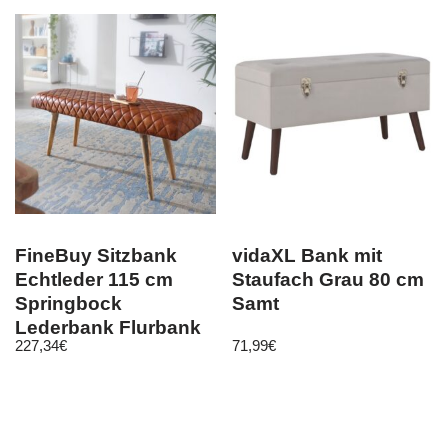
FineBuy Sitzbank
vidaXL Bank mit
Echtleder 115 cm
Staufach Grau 80 cm
Springbock
Samt
Lederbank Flurbank
227,34
€
71,99
€
Massivholz Bank