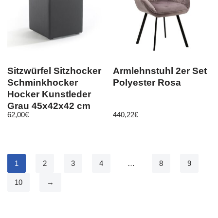
Sitzwürfel Sitzhocker
Armlehnstuhl 2er Set
Schminkhocker
Polyester Rosa
Hocker Kunstleder
Grau 45x42x42 cm
62,00
€
440,22
€
1
2
3
4
…
8
9
10
→