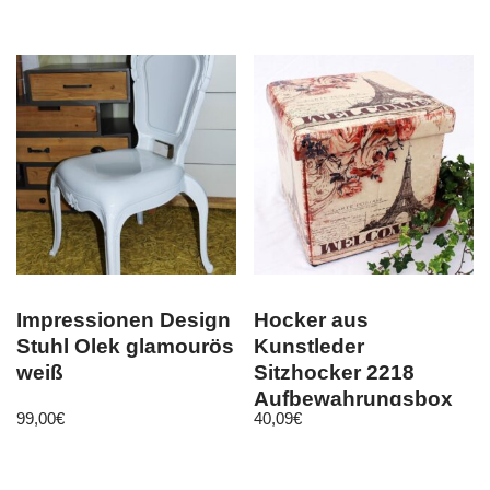
Impressionen Design
Hocker aus
Stuhl Olek glamourös
Kunstleder
weiß
Sitzhocker 2218
Aufbewahrungsbox
99,00
€
40,09
€
40 cm Sitzwürfel
Truhe