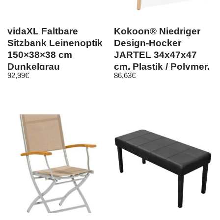
vidaXL Faltbare
Kokoon® Niedriger
Sitzbank Leinenoptik
Design-Hocker
150×38×38 cm
JARTEL 34x47x47
Dunkelgrau
cm, Plastik / Polymer,
92,99
€
86,63
€
Schwarz, 5