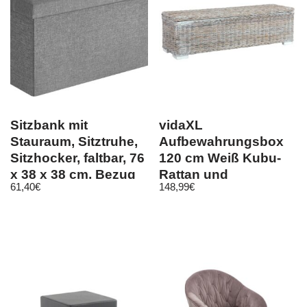
Sitzbank mit
vidaXL
Stauraum, Sitztruhe,
Aufbewahrungsbox
Sitzhocker, faltbar, 76
120 cm Weiß Kubu-
x 38 x 38 cm, Bezug
Rattan und
61,40
€
148,99
€
au
Massivholz Mango