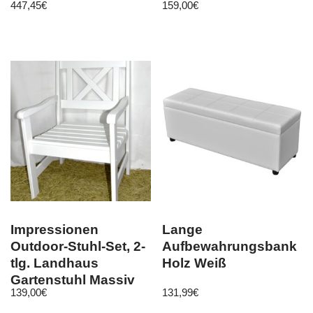
447,45
€
159,00
€
Impressionen
Lange
Outdoor-Stuhl-Set, 2-
Aufbewahrungsbank
tlg. Landhaus
Holz Weiß
Gartenstuhl Massiv
139,00
€
131,99
€
Holz