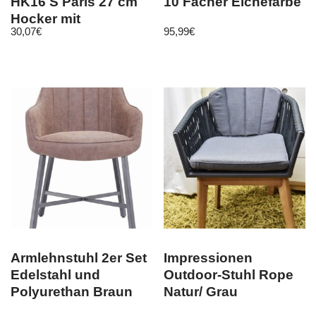
HK16 S Paris 27 cm
10 Fächer Eichefarbe
Hocker mit
30,07
€
95,99
€
Kunstleder
überzogen
Armlehnstuhl 2er Set
Impressionen
Edelstahl und
Outdoor-Stuhl Rope
Polyurethan Braun
Natur/ Grau