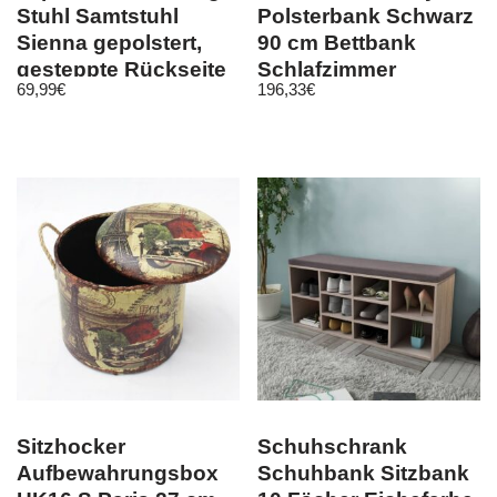
Stuhl Samtstuhl
Polsterbank Schwarz
Sienna gepolstert,
90 cm Bettbank
gesteppte Rückseite
Schlafzimmer
69,99
€
196,33
€
rot
Flurbank Samt
Sitzhocker
Schuhschrank
Aufbewahrungsbox
Schuhbank Sitzbank