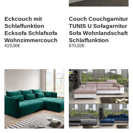
Eckcouch mit
Couch Couchgarnitur
Schlaffunktion
TUNIS U Sofagarnitur
Ecksofa Schlafsofa
Sofa Wohnlandschaft
Wohnzimmercouch
Schlaffunktion
419,00
€
670,82
€
Carl Dunkelgrau Grau