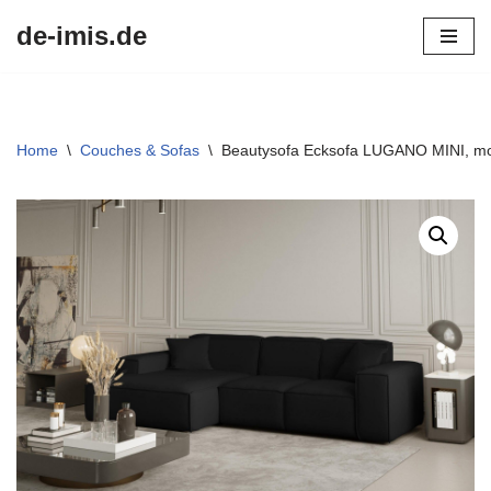
de-imis.de
Przejdź
do
treści
Home
\
Couches & Sofas
\
Beautysofa Ecksofa LUGANO MINI, mo