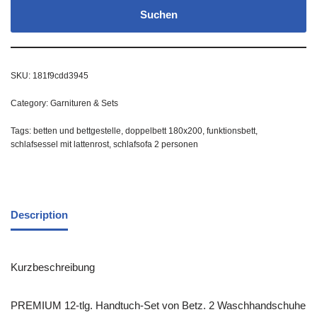
Suchen
SKU:
181f9cdd3945
Category:
Garnituren & Sets
Tags:
betten und bettgestelle
,
doppelbett 180x200
,
funktionsbett
,
schlafsessel mit lattenrost
,
schlafsofa 2 personen
Description
Kurzbeschreibung
PREMIUM 12-tlg. Handtuch-Set von Betz. 2 Waschhandschuhe