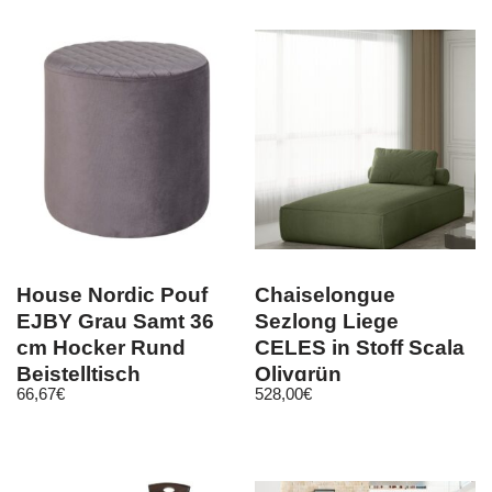
House Nordic Pouf
Chaiselongue
EJBY Grau Samt 36
Sezlong Liege
cm Hocker Rund
CELES in Stoff Scala
Beistelltisch
Olivgrün
66,67
€
528,00
€
Sitzhocker