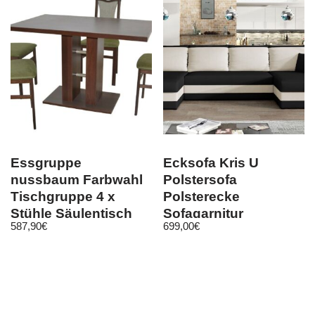
Essgruppe
Ecksofa Kris U
nussbaum Farbwahl
Polstersofa
Tischgruppe 4 x
Polsterecke
Stühle Säulentisch
Sofagarnitur
587,90
€
699,00
€
Esszimmergarnitur
Wohnlandschaft M24