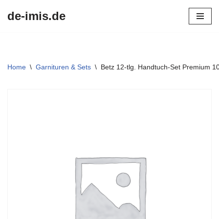
de-imis.de
Przejdź
do
treści
Home
\
Garnituren & Sets
\
Betz 12-tlg. Handtuch-Set Premium 