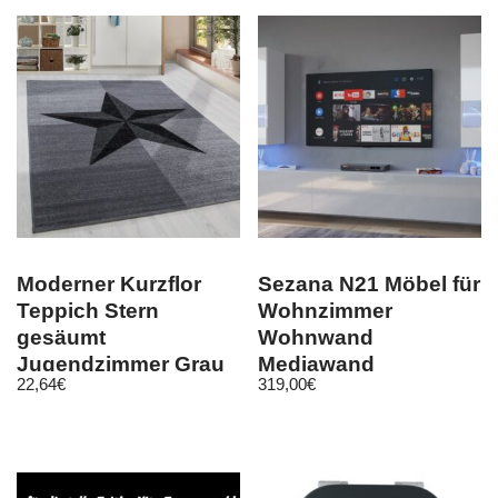
Moderner Kurzflor
Sezana N21 Möbel für
Teppich Stern
Wohnzimmer
gesäumt
Wohnwand
Jugendzimmer Grau
Mediawand
22,64
€
319,00
€
Schwarz Meliert
Schrankwand
Wohnschrank