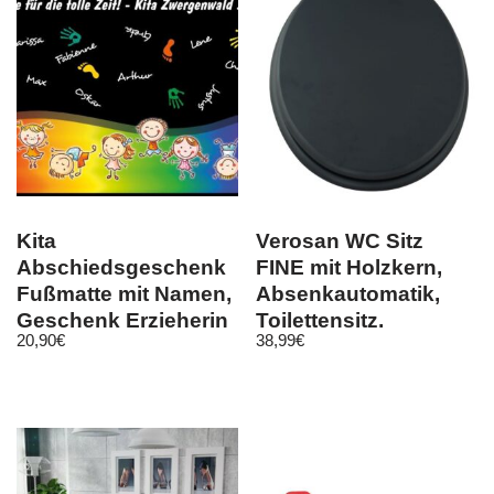
Kita
Verosan WC Sitz
Abschiedsgeschenk
FINE mit Holzkern,
Fußmatte mit Namen,
Absenkautomatik,
Geschenk Erzieherin
Toilettensitz,
20,90
€
38,99
€
Abschied
Anthrazit
Kindergarten