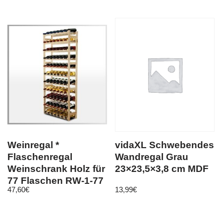
Weinregal *
vidaXL Schwebendes
Flaschenregal
Wandregal Grau
Weinschrank Holz für
23×23,5×3,8 cm MDF
77 Flaschen RW-1-77
47,60
€
13,99
€
/3 FARBEN