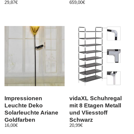
29,87
€
659,00
€
Grau Farben
Impressionen
vidaXL Schuhregal
Leuchte Deko
mit 8 Etagen Metall
Solarleuchte Ariane
und Vliesstoff
Goldfarben
Schwarz
16,00
€
20,99
€