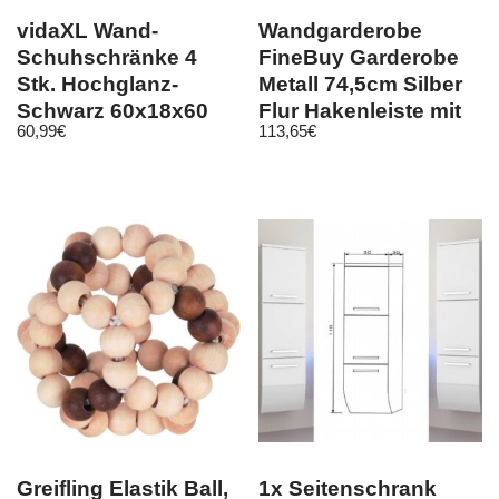
vidaXL Wand-
Wandgarderobe
Schuhschränke 4
FineBuy Garderobe
Stk. Hochglanz-
Metall 74,5cm Silber
Schwarz 60x18x60
Flur Hakenleiste mit
60,99
€
113,65
€
cm
Ablage
Greifling Elastik Ball,
1x Seitenschrank