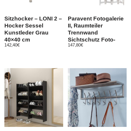
Sitzhocker – LONI 2 –
Paravent Fotogalerie
Hocker Sessel
II, Raumteiler
Kunstleder Grau
Trennwand
40×40 cm
Sichtschutz Foto-
142,40
€
147,80
€
Paravent,
161x125x2cm