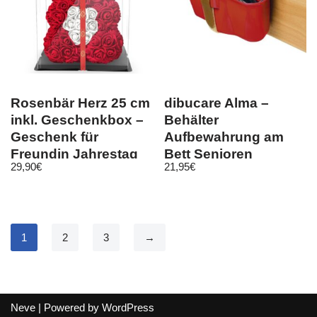
Rosenbär Herz 25 cm
dibucare Alma –
inkl. Geschenkbox –
Behälter
Geschenk für
Aufbewahrung am
Freundin Jahrestag
Bett Senioren
29,90
€
21,95
€
Geburtstag
Bedarfsartikel NEU!
1
2
3
→
Neve
| Powered by
WordPress