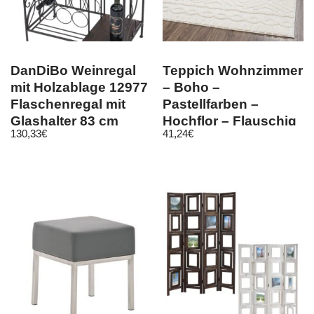
DanDiBo Weinregal
Teppich Wohnzimmer
mit Holzablage 12977
– Boho –
Flaschenregal mit
Pastellfarben –
Glashalter 83 cm
Hochflor – Flauschig
130,33
€
41,24
€
Braun Metal
– Rauten Muster