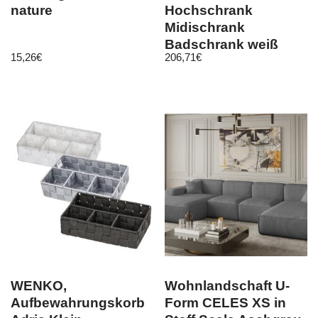
nature
Hochschrank
Midischrank
Badschrank weiß
15,26
€
206,71
€
Badezimmer
WENKO,
Wohnlandschaft U-
Aufbewahrungskorb
Form CELES XS in