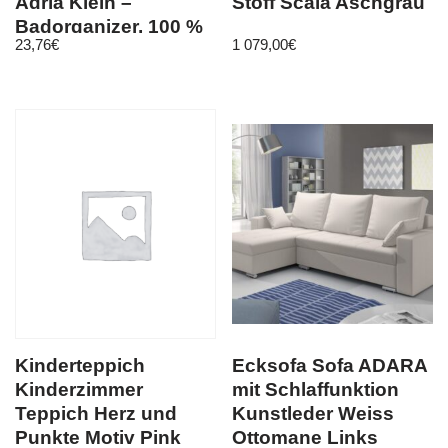
Adria Klein –
Stoff Scala Aschgrau
Badorganizer, 100 %
23,76
€
1 079,00
€
Polypropylen
Kinderteppich
Ecksofa Sofa ADARA
Kinderzimmer
mit Schlaffunktion
Teppich Herz und
Kunstleder Weiss
Punkte Motiv Pink
Ottomane Links