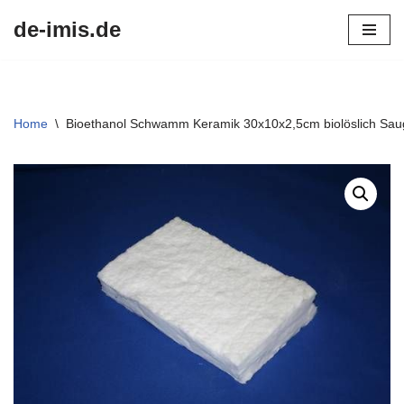
de-imis.de
Przejdź
do
treści
Home
\
Bioethanol Schwamm Keramik 30x10x2,5cm biolöslich Saugf