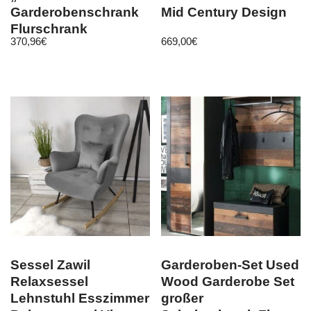
Garderobenschrank
Mid Century Design
Flurschrank
370,96
€
669,00
€
Dielenschrank weiß
Spiegel 120 c
Sessel Zawil
Garderoben-Set Used
Relaxsessel
Wood Garderobe Set
Lehnstuhl Esszimmer
großer