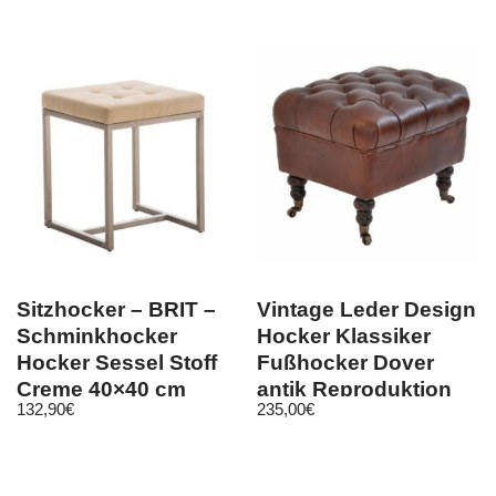
Sitzhocker – BRIT –
Vintage Leder Design
Schminkhocker
Hocker Klassiker
Hocker Sessel Stoff
Fußhocker Dover
Creme 40×40 cm
antik Reproduktion
132,90
€
235,00
€
1056ST