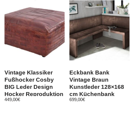
Vintage Klassiker
Eckbank Bank
Fußhocker Cosby
Vintage Braun
BIG Leder Design
Kunstleder 128×168
Hocker Reproduktion
cm Küchenbank
449,00
€
699,00
€
ST-29
Sitzbank Sitzecke