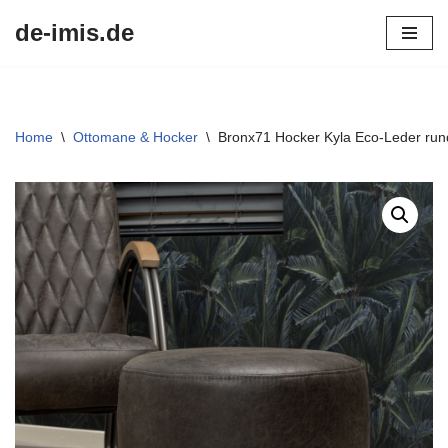
de-imis.de
Przejdź
do
treści
Home
\
Ottomane & Hocker
\
Bronx71 Hocker Kyla Eco-Leder rund