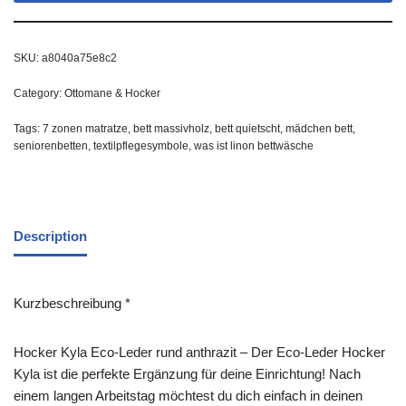
SKU:
a8040a75e8c2
Category:
Ottomane & Hocker
Tags:
7 zonen matratze
,
bett massivholz
,
bett quietscht
,
mädchen bett
,
seniorenbetten
,
textilpflegesymbole
,
was ist linon bettwäsche
Description
Kurzbeschreibung *
Hocker Kyla Eco-Leder rund anthrazit – Der Eco-Leder Hocker
Kyla ist die perfekte Ergänzung für deine Einrichtung! Nach
einem langen Arbeitstag möchtest du dich einfach in deinen