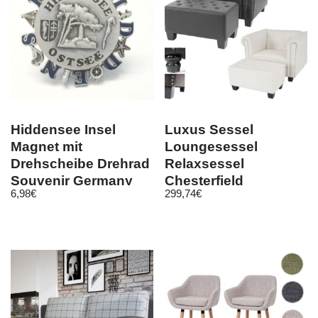
Hiddensee Insel
Luxus Sessel
Magnet mit
Loungesessel
Drehscheibe Drehrad
Relaxsessel
Souvenir Germany
Chesterfield
6,98
€
299,74
€
Kunstleder