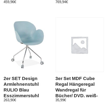
459,96
€
769,94
€
Wandboard-WIKA III
Eiche-S.
2er SET Design
3er Set MDF Cube
Armlehnenstuhl
Regal Hängeregal
RULIO Blau
Wandregal für
Esszimmerstuhl
Bücher/ DVD, weiß-
263,90
€
35,99
€
Stuhl Esszimmer
rosa