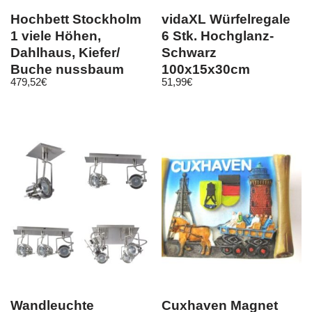
Hochbett Stockholm
vidaXL Würfelregale
1 viele Höhen,
6 Stk. Hochglanz-
Dahlhaus, Kiefer/
Schwarz
Buche nussbaum
100x15x30cm
479,52
€
51,99
€
geölt
Holzwerkstoff
Wandleuchte
Cuxhaven Magnet