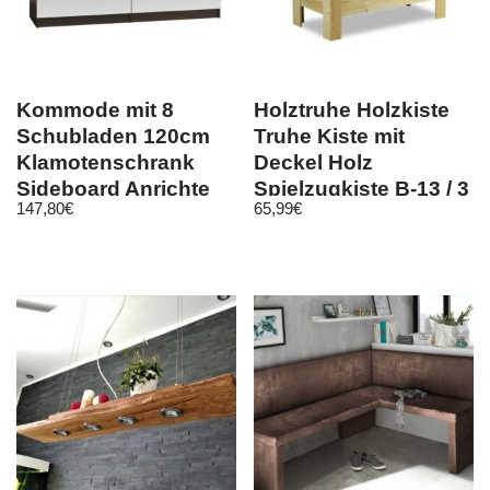
Kommode mit 8
Holztruhe Holzkiste
Schubladen 120cm
Truhe Kiste mit
Klamotenschrank
Deckel Holz
Sideboard Anrichte
Spielzugkiste B-13 / 3
147,80
€
65,99
€
holz wenge wei
Farben*