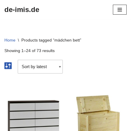
de-imis.de
Przejdź
do
treści
Home
\
Products tagged “mädchen bett”
Showing 1–24 of 73 results