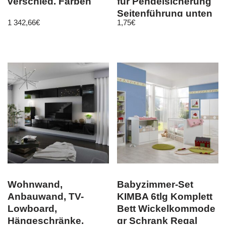
verschied. Farben
für Pendelsicherung
Seitenführung unten
1 342,66
€
1,75
€
neu 1x
Wohnwand,
Babyzimmer-Set
Anbauwand, TV-
KIMBA 6tlg Komplett
Lowboard,
Bett Wickelkommode
Hängeschränke,
gr Schrank Regal