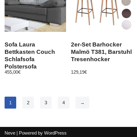
Sofa Laura
2er-Set Barhocker
Bettkasten Couch
Malmö T381, Barstuhl
Schlafsofa
Tresenhocker
Polstersofa
455,00
€
129,19
€
Bettfunktion
Schlafcouch M24
1
2
3
4
→
Neve
| Powered by
WordPress