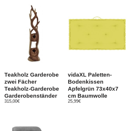
Teakholz Garderobe
vidaXL Paletten-
zwei Fächer
Bodenkissen
Teakholz-Garderobe
Apfelgrün 73x40x7
Garderobenständer
cm Baumwolle
315,00
€
25,99
€
Teak