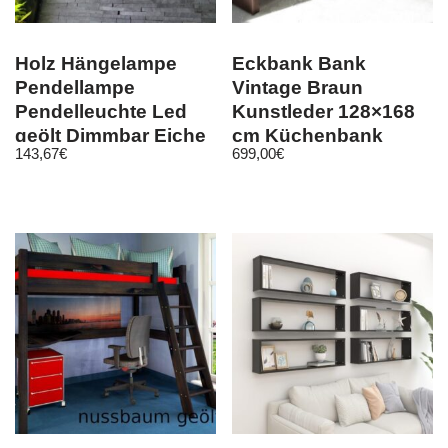
Holz Hängelampe
Eckbank Bank
Pendellampe
Vintage Braun
Pendelleuchte Led
Kunstleder 128×168
geölt Dimmbar Eiche
cm Küchenbank
143,67
€
699,00
€
Nussbaum Unikat
Sitzbank Sitzecke