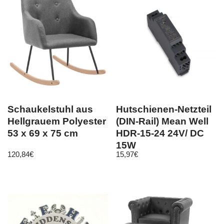
Schaukelstuhl aus
Hutschienen-Netzteil
Hellgrauem Polyester
(DIN-Rail) Mean Well
53 x 69 x 75 cm
HDR-15-24 24V/ DC
15W
120,84
€
15,97
€