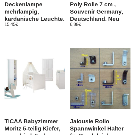
Deckenlampe
Poly Rolle 7 cm ,
mehrlampig,
Souvenir Germany,
kardanische Leuchte,
Deutschland, Neu
15,45
€
6,98
€
Spot, Strahler Decke
TiCAA Babyzimmer
Jalousie Rollo
Moritz 5-teilig Kiefer,
Spannwinkel Halter