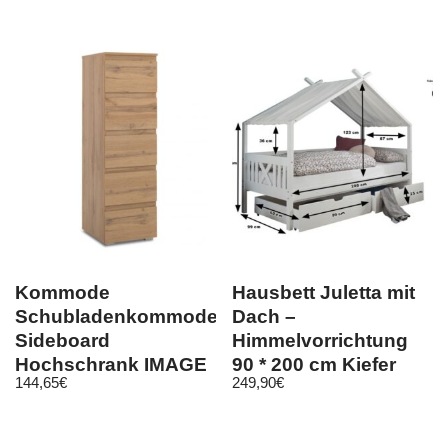
Kommode
Hausbett Juletta mit
Schubladenkommode
Dach –
Sideboard
Himmelvorrichtung
Hochschrank IMAGE
90 * 200 cm Kiefer
144,65
€
249,90
€
6 Honig Eiche Nb. ca.
massiv weiß
40…