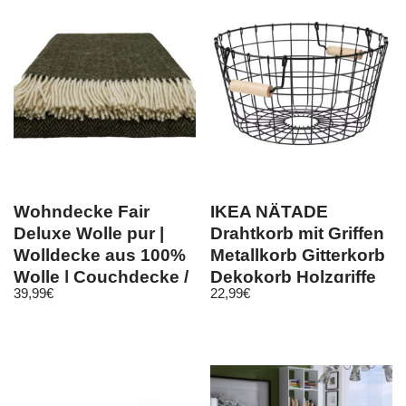
Wohndecke Fair
IKEA NÄTADE
Deluxe Wolle pur |
Drahtkorb mit Griffen
Wolldecke aus 100%
Metallkorb Gitterkorb
Wolle | Couchdecke /
Dekokorb Holzgriffe
39,99
€
22,99
€
Sofadeck…
38×20 cm