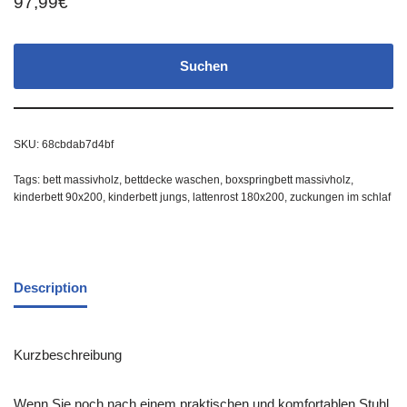
97,99
€
Suchen
SKU:
68cbdab7d4bf
Tags:
bett massivholz
,
bettdecke waschen
,
boxspringbett massivholz
,
kinderbett 90x200
,
kinderbett jungs
,
lattenrost 180x200
,
zuckungen im schlaf
Description
Kurzbeschreibung
Wenn Sie noch nach einem praktischen und komfortablen Stuhl