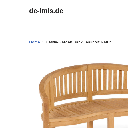
de-imis.de
Przejdź
do
treści
Home
\
Castle-Garden Bank Teakholz Natur