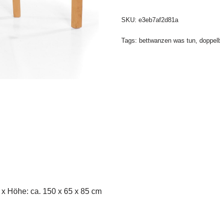
SKU:
e3eb7af2d81a
Tags:
bettwanzen was tun
,
doppel
e x Höhe: ca. 150 x 65 x 85 cm