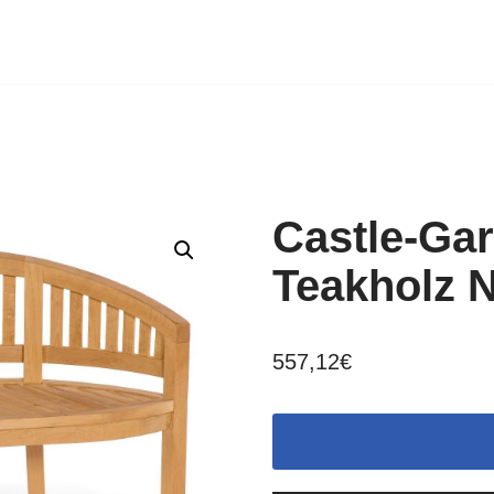
Castle-Ga
Teakholz N
557,12
€