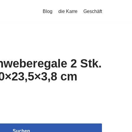
Blog
die Karre
Geschäft
hweberegale 2 Stk.
0×23,5×3,8 cm
Suchen