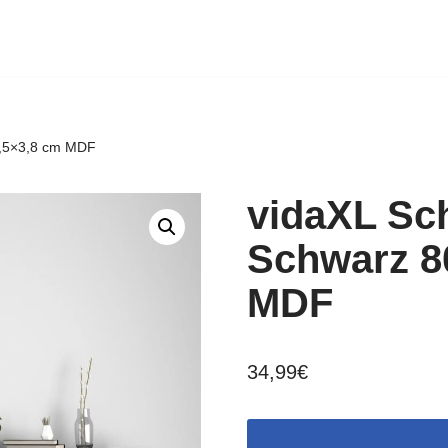
3,5×3,8 cm MDF
vidaXL Sc
Schwarz 8
MDF
34,99
€