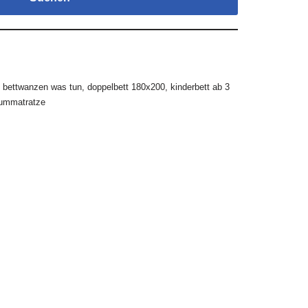
,
bettwanzen was tun
,
doppelbett 180x200
,
kinderbett ab 3
ummatratze