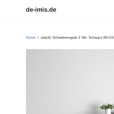
de-imis.de
Przejdź
do
treści
Home
\
vidaXL Schweberegale 2 Stk. Schwarz 80×2