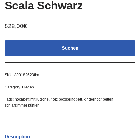
Scala Schwarz
528,00
€
Suchen
SKU:
800182623fba
Category:
Liegen
Tags:
hochbett mit rutsche
,
holz boxspringbett
,
kinderhochbetten
,
schlafzimmer kühlen
Description