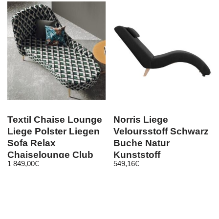
Textil Chaise Lounge
Norris Liege
Liege Polster Liegen
Veloursstoff Schwarz
Sofa Relax
Buche Natur
Chaiselounge Club
Kunststoff
1 849,00
€
549,16
€
Möbel Neu