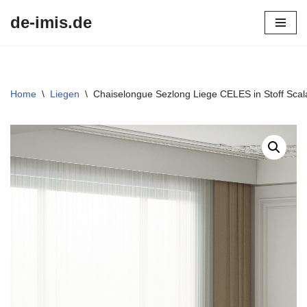
de-imis.de
Przejdź
do
treści
Home
\
Liegen
\
Chaiselongue Sezlong Liege CELES in Stoff Sca