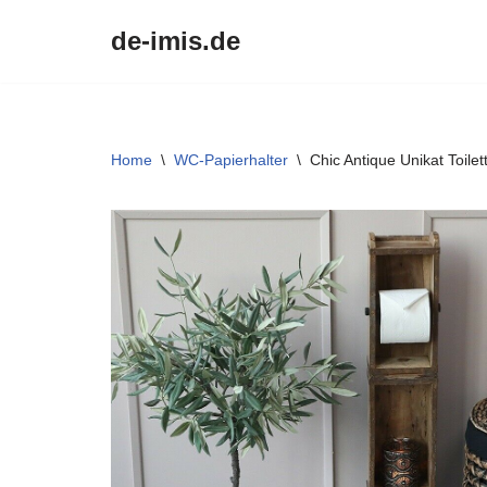
de-imis.de
Przejdź
do
treści
Home
\
WC-Papierhalter
\
Chic Antique Unikat Toile