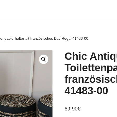
ttenpapierhalter alt französisches Bad Regal 41483-00
Chic Antiq
Toilettenpa
französis
41483-00
69,90
€