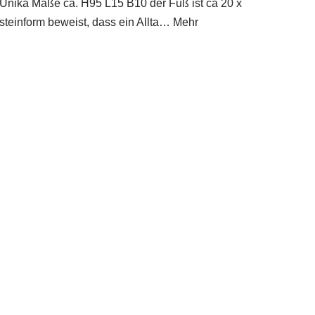
g Unika Maße ca. H95 L15 B10 der Fuß ist ca 20 x
ksteinform beweist, dass ein Allta… Mehr