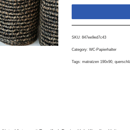
SKU:
847ee9ed7c43
Category:
WC-Papierhalter
Tags:
matratzen 190x90
,
querschlä