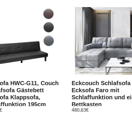
Sofa HWC-G11, Couch
Eckcouch Schlafsofa
fsofa Gästebett
Ecksofa Faro mit
ofa Klappsofa,
Schlaffunktion und e
affunktion 195cm
Bettkasten
€
480,63
€