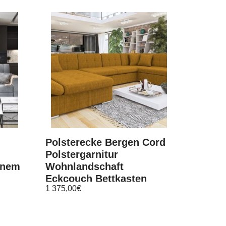
Polsterecke Bergen Cord
Polstergarnitur
inem
Wohnlandschaft
Eckcouch Bettkasten
1 375,00
€
Ecksofa