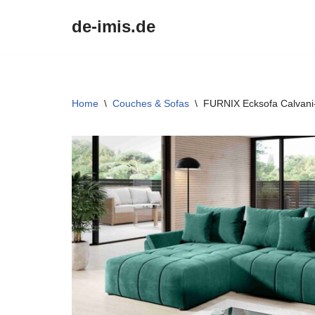
de-imis.de
Przejdź
do
treści
Home
\
Couches & Sofas
\
FURNIX Ecksofa Calvani-