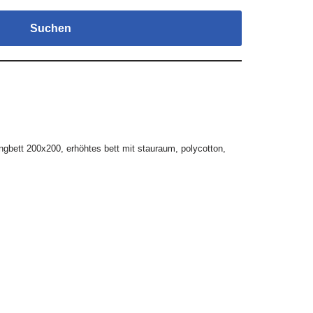
Suchen
ngbett 200x200
,
erhöhtes bett mit stauraum
,
polycotton
,