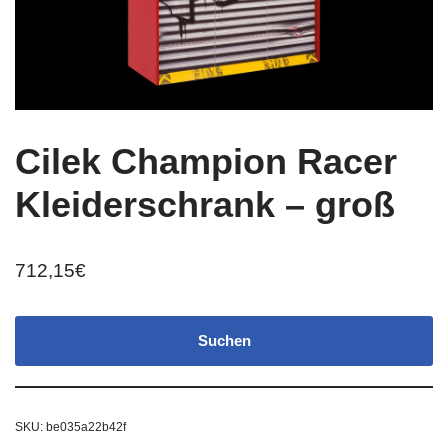
Cilek Champion Racer
Kleiderschrank – groß
712,15
€
Suchen
SKU:
be035a22b42f