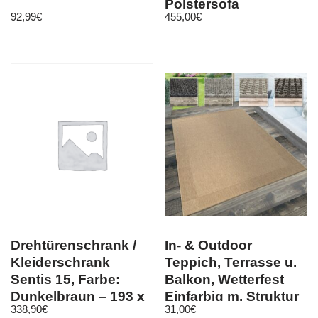
Polstersofa
92,99
€
455,00
€
Bettfunktion
Schlafcouch M24
Drehtürenschrank /
In- & Outdoor
Kleiderschrank
Teppich, Terrasse u.
Sentis 15, Farbe:
Balkon, Wetterfest
Dunkelbraun – 193 x
Einfarbig m. Struktur
338,90
€
31,00
€
88 x 49