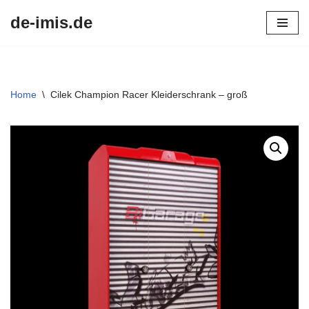
de-imis.de
Przejdź
do
treści
Home
\
Cilek Champion Racer Kleiderschrank – groß