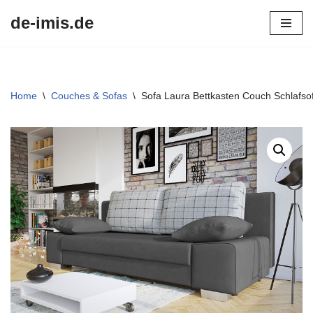
de-imis.de
Przejdź
do
treści
Home
\
Couches & Sofas
\
Sofa Laura Bettkasten Couch Schlafsof