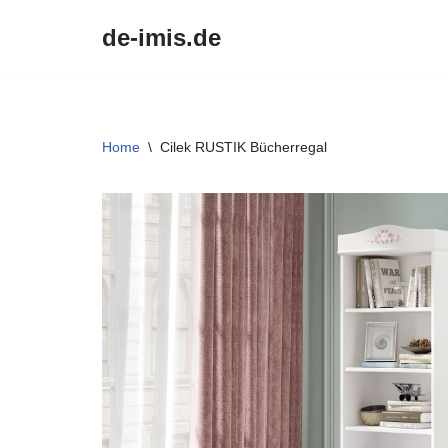
de-imis.de
Przejdź
do
treści
Home
\
Cilek RUSTIK Bücherregal