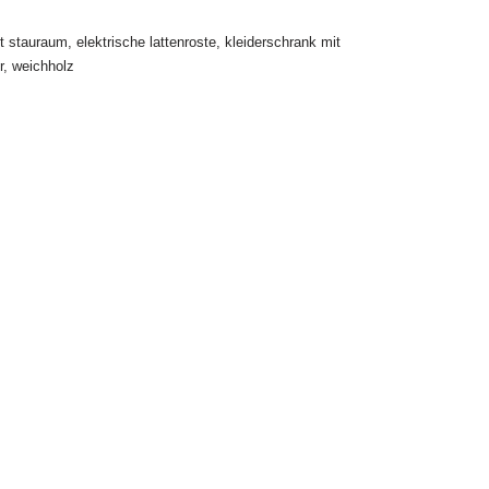
it stauraum
,
elektrische lattenroste
,
kleiderschrank mit
r
,
weichholz