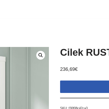
Cilek RUS
236,69
€
SKU:
f30f08c42ca3