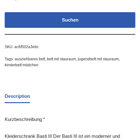
Suchen
SKU:
ac6f502a3ebc
Tags:
ausziehbares bett
,
bett mit stauraum
,
jugendbett mit stauraum
,
kinderbett mädchen
Description
Kurzbeschreibung *
Kleiderschrank Basti III Der Basti III ist ein moderner und