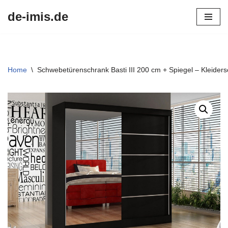
de-imis.de
Przejdź
do
treści
Home
\
Schwebetürenschrank Basti III 200 cm + Spiegel – Kleider