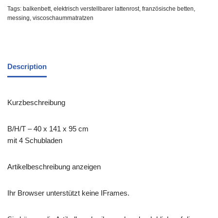
Tags:
balkenbett
,
elektrisch verstellbarer lattenrost
,
französische betten
,
messing
,
viscoschaummatratzen
Description
Kurzbeschreibung
B/H/T – 40 x 141 x 95 cm
mit 4 Schubladen
Artikelbeschreibung anzeigen
Ihr Browser unterstützt keine IFrames.