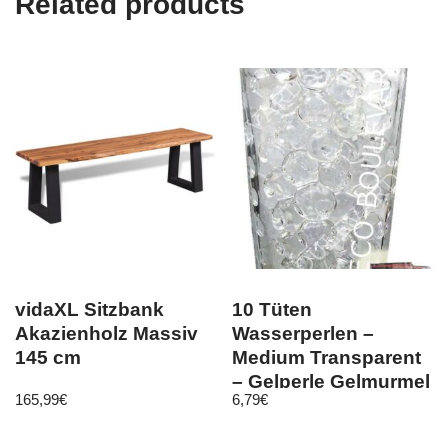
Related products
vidaXL Sitzbank
10 Tüten
Akazienholz Massiv
Wasserperlen –
145 cm
Medium Transparent
– Gelperle Gelmurmel
165,99
€
6,79
€
Gelkugel Orbeez