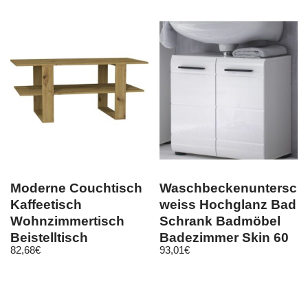
Moderne Couchtisch
Waschbeckenuntersch
Kaffeetisch
weiss Hochglanz Bad
Wohnzimmertisch
Schrank Badmöbel
Beistelltisch
Badezimmer Skin 60
82,68
€
93,01
€
120x55x60cm artisan