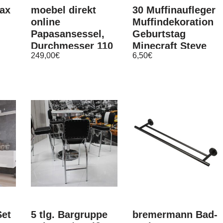
Max
moebel direkt
30 Muffinaufleger
online
Muffindekoration
Papasansessel,
Geburtstag
Durchmesser 110
Minecraft Steve
249,00
€
6,50
€
38
cm Sessel mit
Cripper Motiv 1
Kissen
et
5 tlg. Bargruppe
bremermann Bad-