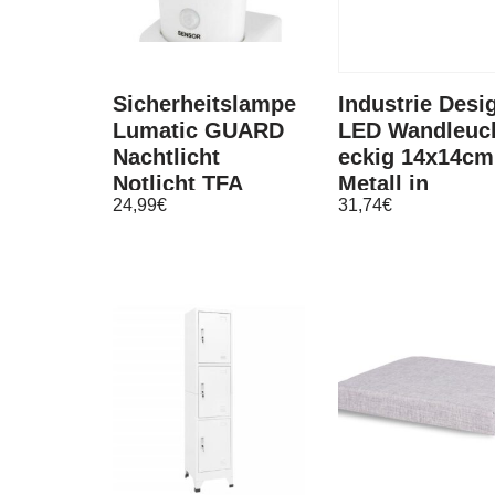
Sicherheitslampe
Industrie Desi
Lumatic GUARD
LED Wandleuc
Nachtlicht
eckig 14x14cm
Notlicht TFA
Metall in
24,99
€
31,74
€
43.2033
Schwarz,
Bewegungsmelder
Glaskugel Wei