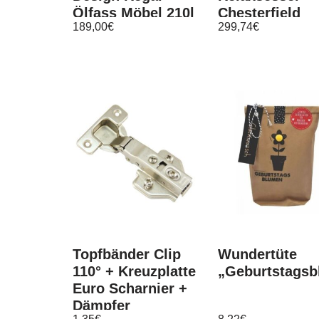
Ölfass Möbel 210l
Chesterfield
189,00
€
299,74
€
viele Farben
Kunstleder
Anthrazit
Topfbänder Clip
Wundertüte
110° + Kreuzplatte
„Geburtstags
Euro Scharnier +
Dämpfer