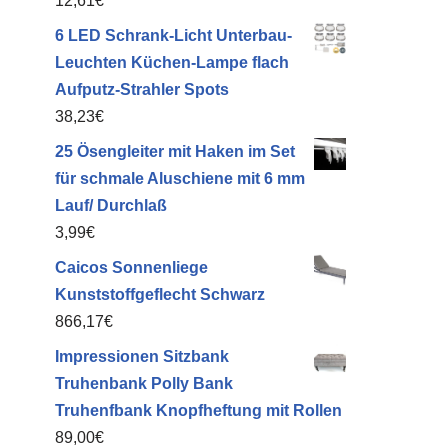
12,61
€
6 LED Schrank-Licht Unterbau-
Leuchten Küchen-Lampe flach
Aufputz-Strahler Spots
38,23
€
25 Ösengleiter mit Haken im Set
für schmale Aluschiene mit 6 mm
Lauf/ Durchlaß
3,99
€
Caicos Sonnenliege
Kunststoffgeflecht Schwarz
866,17
€
Impressionen Sitzbank
Truhenbank Polly Bank
Truhenfbank Knopfheftung mit Rollen
89,00
€