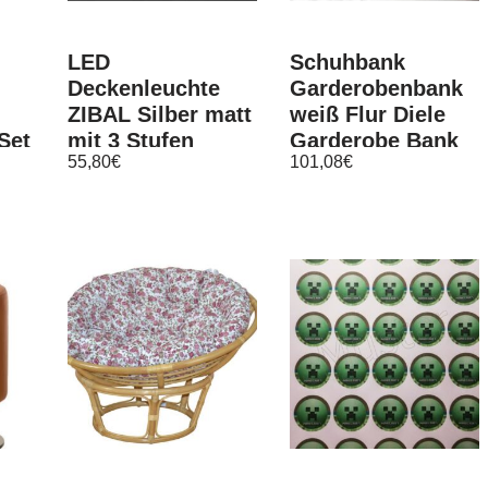
LED
Schuhbank
Deckenleuchte
Garderobenbank
ZIBAL Silber matt
weiß Flur Diele
Set
mit 3 Stufen
Garderobe Bank
55,80
€
101,08
€
Dimmer, Spirale
Ole 91 x 45 cm
Ø 39cm