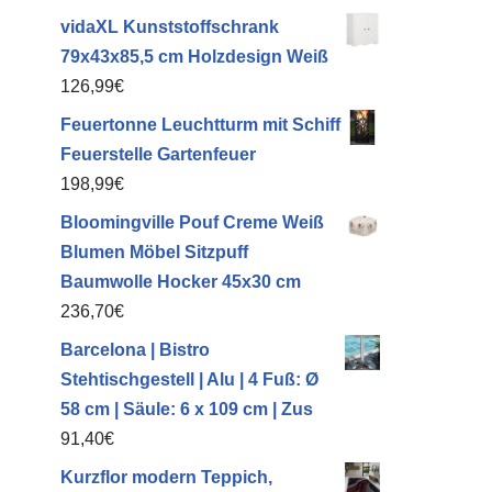
vidaXL Kunststoffschrank
79x43x85,5 cm Holzdesign Weiß
126,99
€
Feuertonne Leuchtturm mit Schiff
Feuerstelle Gartenfeuer
198,99
€
Bloomingville Pouf Creme Weiß
Blumen Möbel Sitzpuff
Baumwolle Hocker 45x30 cm
236,70
€
Barcelona | Bistro
Stehtischgestell | Alu | 4 Fuß: Ø
58 cm | Säule: 6 x 109 cm | Zus
91,40
€
Kurzflor modern Teppich,