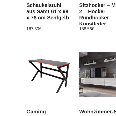
Schaukelstuhl
Sitzhocker – 
aus Samt 61 x 98
2 – Hocker
x 78 cm Senfgelb
Rundhocker
Kunstleder
167,50
€
158,56
€
Hellbraun 38×
cm
Gaming
Wohnzimmer-S