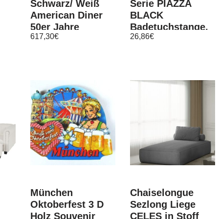
Schwarz/ Weiß
Serie PIAZZA
American Diner
BLACK
50er Jahre
Badetuchstange,
617,30
€
26,86
€
Barhocker
matt schwarz
Esstisch
M24
München
Chaiselongue
Oktoberfest 3 D
Sezlong Liege
Holz Souvenir
CELES in Stoff