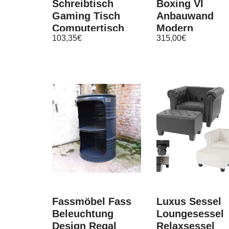
Schreibtisch
Boxing VI
Gaming Tisch
Anbauwand
Computertisch
Modern
103,35
€
315,00
€
für Gamer
Wohnwand
Schwarz
Kollektion
Wohnzimmer 
Fassmöbel Fass
Luxus Sessel
Beleuchtung
Loungesessel
Design Regal
Relaxsessel