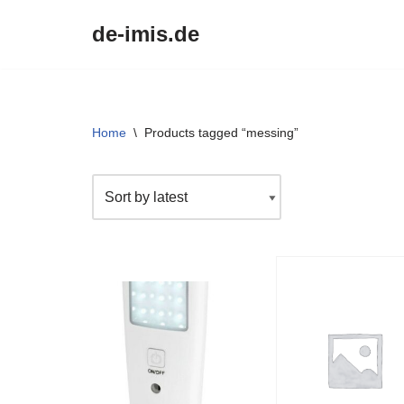
de-imis.de
Przejdź
do
treści
Home
\
Products tagged “messing”