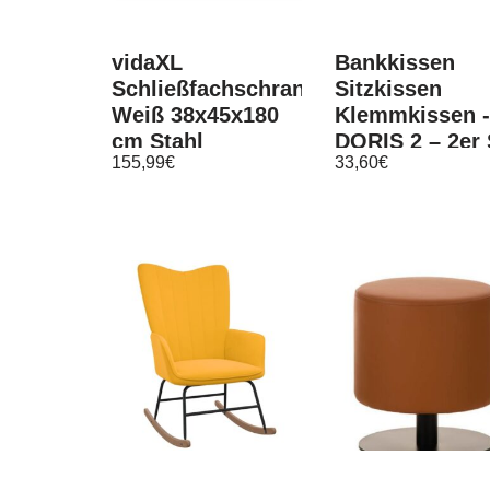
vidaXL
Bankkissen
Schließfachschrank
Sitzkissen
Weiß 38x45x180
Klemmkissen -
cm Stahl
DORIS 2 – 2er 
155,99
€
33,60
€
– Stoff Grau