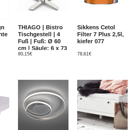
gn
THIAGO | Bistro
Sikkens Cetol
hte
Tischgestell | 4
Filter 7 Plus 2,5l,
Fuß | Fuß: Ø 60
kiefer 077
cm | Säule: 6 x 73
80,15
€
78,61
€
cm | Alu | Tisch
ß