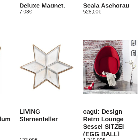
Deluxe Magnet,
Scala Aschgrau
7,08
€
528,00
€
Germany
Deutschland, Neu
LIVING
cagü: Design
blumen”
Sternenteller
Retro Lounge
Sessel SITZEI
(EGG BALL]