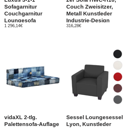
Sofagarnitur
Couch Zweisitzer,
Couchgarnitur
Metall Kunstleder
Loungesofa
Industrie-Design
1 296,14
€
316,28
€
Chesterfield
Kunstleder
vidaXL 2-tlg.
Sessel Loungesessel
Palettensofa-Auflage
Lyon, Kunstleder