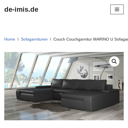
de-imis.de
Przejdź
do
treści
Home
\
Sofagarnituren
\
Couch Couchgarnitur MARINO U Sofagarn