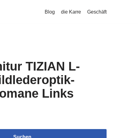
Blog
die Karre
Geschäft
tur TIZIAN L-
ldlederoptik-
tomane Links
Suchen