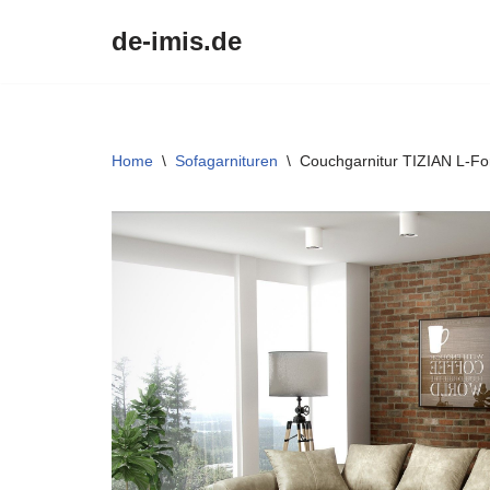
de-imis.de
Przejdź
do
treści
Home
\
Sofagarnituren
\
Couchgarnitur TIZIAN L-For