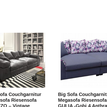
ofa Couchgarnitur
Big Sofa Couchgarnit
sofa Riesensofa
Megasofa Riesensofa
ZO – Vintage
GULIA -Gobi 4 Anthra