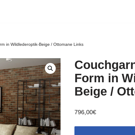
m in Wildlederoptik-Beige / Ottomane Links
Couchgarni
Form in Wi
Beige / Ot
796,00
€