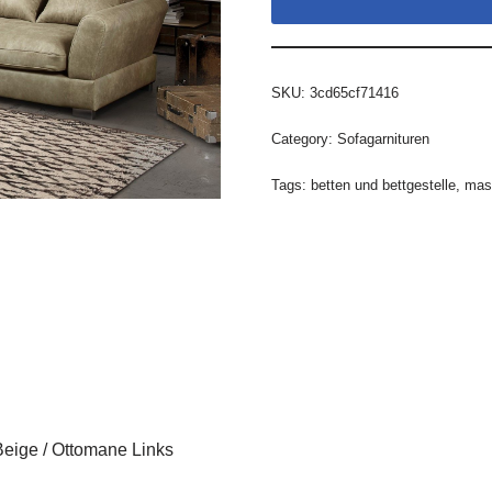
SKU:
3cd65cf71416
Category:
Sofagarnituren
Tags:
betten und bettgestelle
,
mas
Beige / Ottomane Links