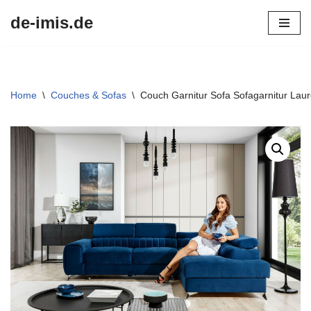
de-imis.de
Przejdź
do
treści
Home
\
Couches & Sofas
\
Couch Garnitur Sofa Sofagarnitur Lau