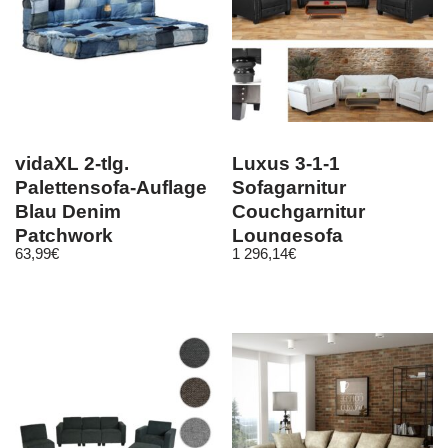
vidaXL 2-tlg.
Luxus 3-1-1
Palettensofa-Auflage
Sofagarnitur
Blau Denim
Couchgarnitur
Patchwork
Loungesofa
63,99
€
1 296,14
€
Chesterfield
Kunstleder