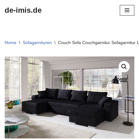
de-imis.de
Przejdź
do
treści
Home
\
Sofagarnituren
\
Couch Sofa Couchgarnitur Sofagarnitur 