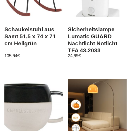
Schaukelstuhl aus
Sicherheitslampe
Samt 51,5 x 74 x 71
Lumatic GUARD
cm Hellgrün
Nachtlicht Notlicht
TFA 43.2033
105,94
€
24,99
€
Bewegungsmelder