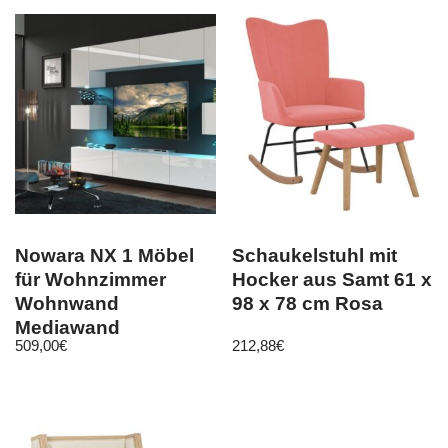
Nowara NX 1 Möbel
Schaukelstuhl mit
für Wohnzimmer
Hocker aus Samt 61 x
Wohnwand
98 x 78 cm Rosa
Mediawand
509,00
€
212,88
€
Schrankwand
Wohnschrank Weiß