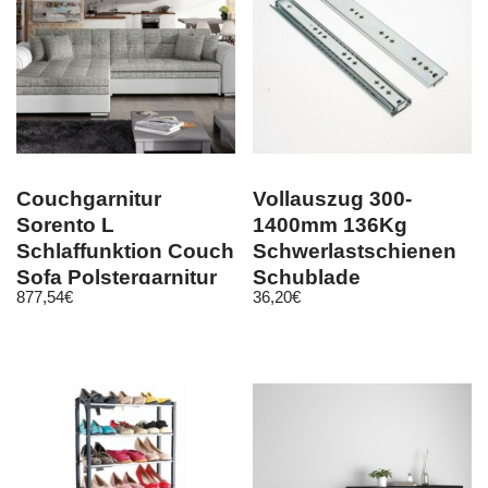
Couchgarnitur
Vollauszug 300-
Sorento L
1400mm 136Kg
Schlaffunktion Couch
Schwerlastschienen
Sofa Polstergarnitur
Schublade
877,54
€
36,20
€
Wohnlandschaft
Teleskopauszug