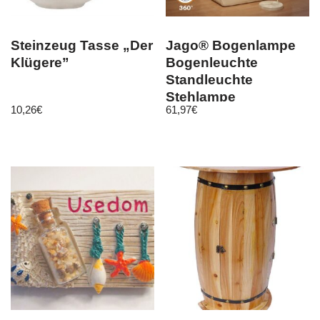
Steinzeug Tasse „Der
Jago® Bogenlampe
Klügere”
Bogenleuchte
Standleuchte
Stehlampe
10,26
€
61,97
€
Stehleuchte
Bogenstehlampe