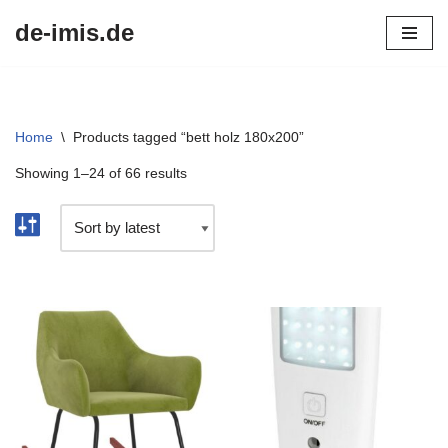
de-imis.de
Przejdź
do
treści
Home
\
Products tagged “bett holz 180x200”
Showing 1–24 of 66 results