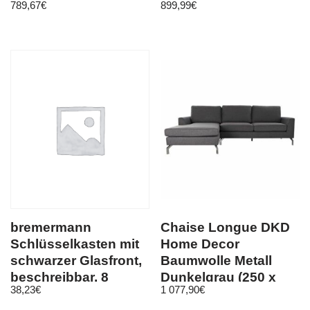
789,67
€
899,99
€
belastbar
bremermann
Chaise Longue DKD
Schlüsselkasten mit
Home Decor
schwarzer Glasfront,
Baumwolle Metall
beschreibbar, 8
Dunkelgrau (250 x
38,23
€
1 077,90
€
Haken, 6 Magnete
157 x 83 cm)