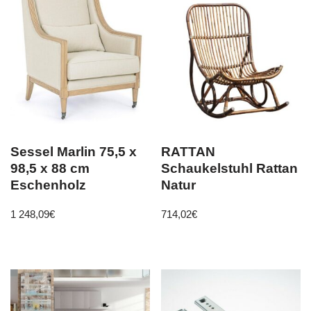
Sessel Marlin 75,5 x
RATTAN
98,5 x 88 cm
Schaukelstuhl Rattan
Eschenholz
Natur
1 248,09
€
714,02
€