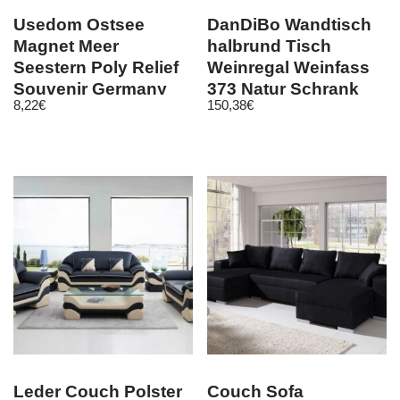
Usedom Ostsee
DanDiBo Wandtisch
Magnet Meer
halbrund Tisch
Seestern Poly Relief
Weinregal Weinfass
Souvenir Germany
373 Natur Schrank
8,22
€
150,38
€
Muscheln !
Fass Holz 73 cm
Leder Couch Polster
Couch Sofa