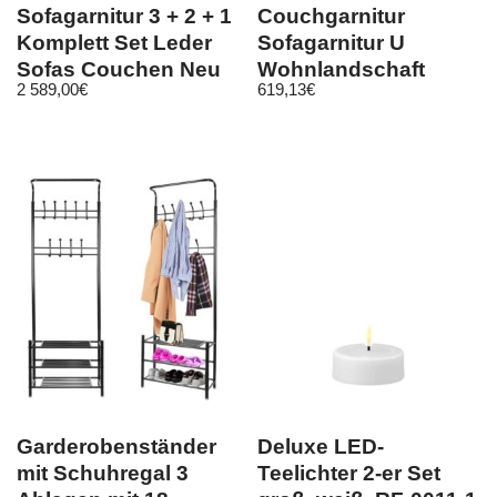
Sofagarnitur 3 + 2 + 1
Couchgarnitur
Komplett Set Leder
Sofagarnitur U
Sofas Couchen Neu
Wohnlandschaft
2 589,00
€
619,13
€
Schlaffunktion
4112200
Garderobenständer
Deluxe LED-
mit Schuhregal 3
Teelichter 2-er Set