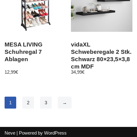
MESA LIVING
vidaXL
Schuhregal 7
Schweberegale 2 Stk.
Ablagen
Schwarz 80×23,5×3,8
cm MDF
12,99
€
34,99
€
1
2
3
→
Neve
| Powered by
WordPress