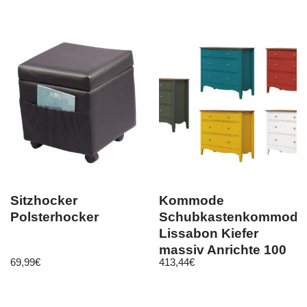
Sitzhocker
Kommode
Polsterhocker
Schubkastenkommode
Lissabon Kiefer
massiv Anrichte 100
69,99
€
413,44
€
x 86 cm 5 Farben