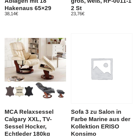
Ablagen mit 18
groß, weiß, RF-0011-1
Hakenaus 65×29
2 St
38,14
€
23,76
€
x192cm 15744
MCA Relaxsessel
Sofa 3 zu Salon in
Calgary XXL, TV-
Farbe Marine aus der
Sessel Hocker,
Kollektion ERISO
Echtleder 180kg
Konsimo