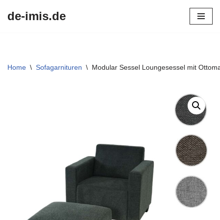
de-imis.de
Przejdź
do
treści
Home
\
Sofagarnituren
\
Modular Sessel Loungesessel mit Ottomane