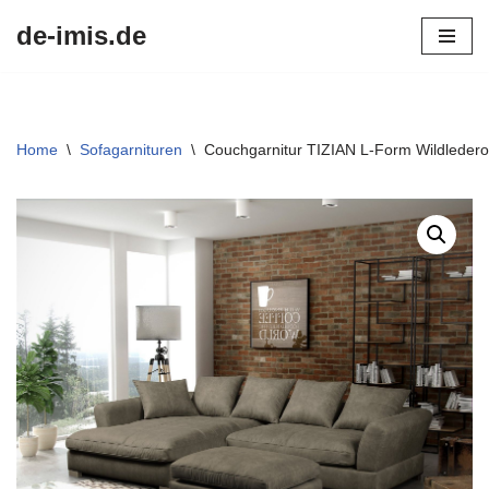
de-imis.de
Przejdź
do
treści
Home
\
Sofagarnituren
\
Couchgarnitur TIZIAN L-Form Wildlederop