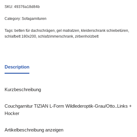
SKU:
49376a18d84b
Category:
Sofagarnituren
Tags:
betten für dachschrägen
,
gel matratzen
,
kleiderschrank schiebetüren
,
schlafbett 180x200
,
schlafzimmerschrank
,
zirbenholzbett
Description
Kurzbeschreibung
Couchgarnitur TIZIAN L-Form Wildlederoptik-Grau/Otto..Links +
Hocker
Artikelbeschreibung anzeigen