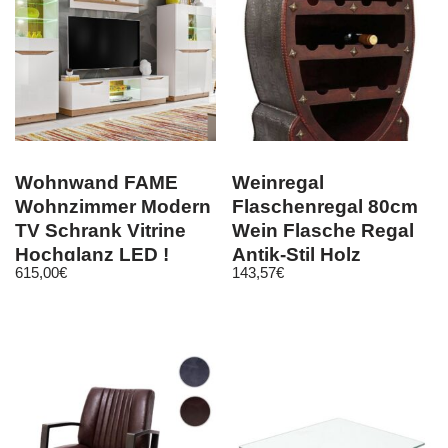
Wohnwand FAME
Weinregal
Wohnzimmer Modern
Flaschenregal 80cm
TV Schrank Vitrine
Wein Flasche Regal
Hochglanz LED !
Antik-Stil Holz
615,00
€
143,57
€
Weinschrank Fass