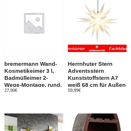
bremermann Wand-
Herrnhuter Stern
Kosmetikeimer 3 l,
Adventsstern
Badmülleimer 2-
Kunststoffstern A7
Wege-Montage, rund,
weiß 68 cm für Außen
27,90
€
59,99
€
schwarz matt
Außenstern