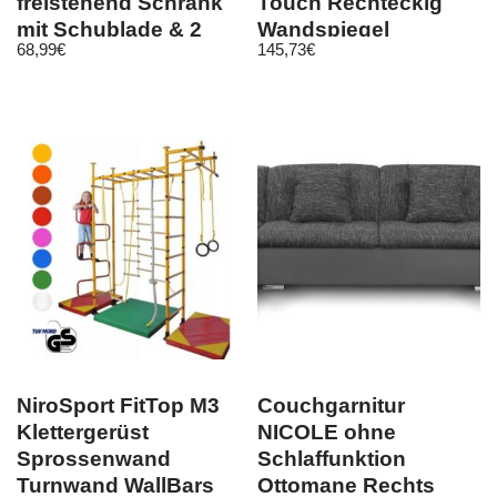
freistehend Schrank
Touch Rechteckig
mit Schublade & 2
Wandspiegel
68,99
€
145,73
€
Regale Midischrank
Kaltweiß
NiroSport FitTop M3
Couchgarnitur
Klettergerüst
NICOLE ohne
Sprossenwand
Schlaffunktion
Turnwand WallBars
Ottomane Rechts