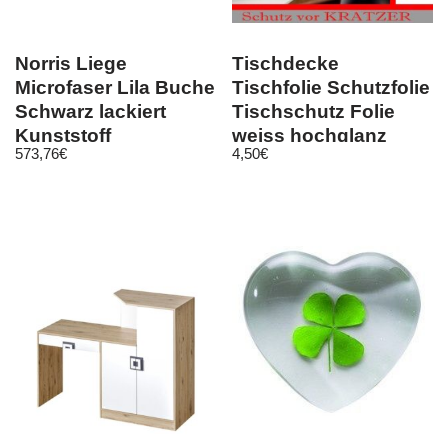
Norris Liege
Tischdecke
Microfaser Lila Buche
Tischfolie Schutzfolie
Schwarz lackiert
Tischschutz Folie
Kunststoff
weiss hochglanz
573,76
€
4,50
€
ca.2.2mm