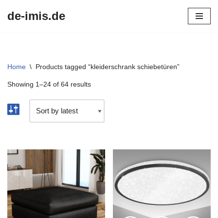
de-imis.de
Przejdź
do
treści
Home
\
Products tagged “kleiderschrank schiebetüren”
Showing 1–24 of 64 results