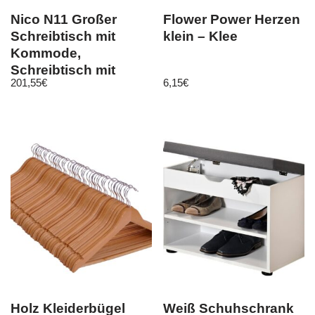
Nico N11 Großer
Flower Power Herzen
Schreibtisch mit
klein – Klee
Kommode,
Schreibtisch mit
201,55
€
6,15
€
Auszug,
Jugendzimmer
Holz Kleiderbügel
Weiß Schuhschrank