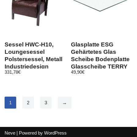
Sessel HWC-H10,
Glasplatte ESG
Loungesessel
Gehärtetes Glas
Polstersessel, Metall
Scheibe Bodenplatte
Industriedesign
Glasscheibe TERRY
331,78
€
49,90
€
50x50cm
1
2
3
→
Neve
| Powered by
WordPress