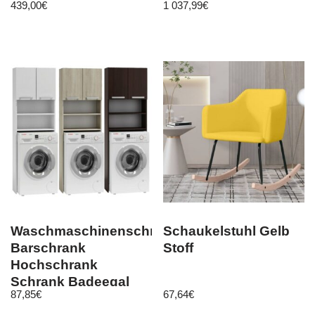
439,00
€
1 037,99
€
Kindersportgerät
Grau/ Schwarz
Waschmaschinenschrank
Schaukelstuhl Gelb
Barschrank
Stoff
Hochschrank
Schrank Badeegal
87,85
€
67,64
€
Überbau mix