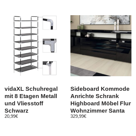
vidaXL Schuhregal
Sideboard Kommode
mit 8 Etagen Metall
Anrichte Schrank
und Vliesstoff
Highboard Möbel Flur
Schwarz
Wohnzimmer Santa
20,99
€
329,99
€
Fé 200cm