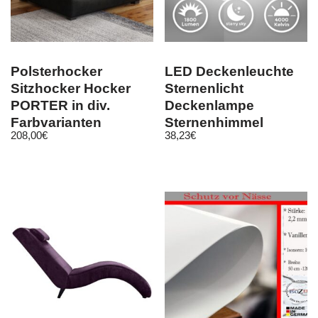
Polsterhocker
LED Deckenleuchte
Sitzhocker Hocker
Sternenlicht
PORTER in div.
Deckenlampe
Farbvarianten
Sternenhimmel
208,00
€
38,23
€
indirekt 33cm
schwarz