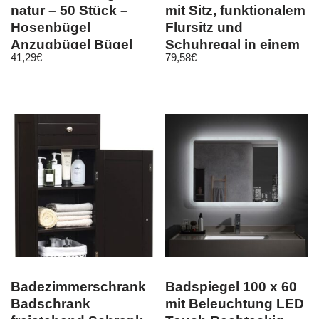
natur – 50 Stück –
mit Sitz, funktionalem
Hosenbügel
Flursitz und
Anzugbügel Bügel
Schuhregal in einem
41,29
€
79,58
€
Holzbügel
– Kesper
Badezimmerschrank
Badspiegel 100 x 60
Badschrank
mit Beleuchtung LED