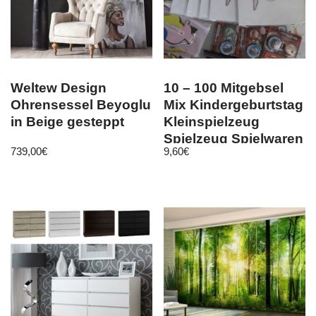
Weltew Design
10 – 100 Mitgebsel
Ohrensessel Beyoglu
Mix Kindergeburtstag
in Beige gesteppt
Kleinspielzeug
Spielzeug Spielwaren
739,00
€
9,60
€
Neu