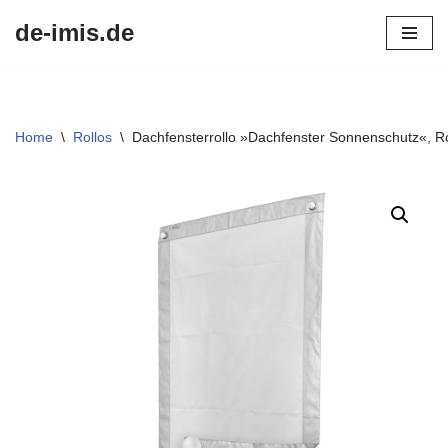
de-imis.de
Przejdź
do
treści
Home
\
Rollos
\
Dachfensterrollo »Dachfenster Sonnenschutz«, Ro