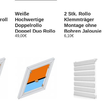
Weiße
2 Stk. Rollo
rollo
Hochwertige
Klemmträger
Doppelrollo
Montage ohne
Doppel Duo Rollo
Bohren Jalousie
49,00
€
6,10
€
GL
Duorollo
Rollo extra lang
Kettenzugrollo
und sehr flach
Blende Zebra