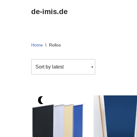
de-imis.de
Przejdź
do
treści
Home
\
Rollos