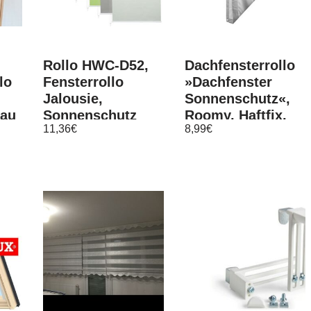
Rollo HWC-D52,
Dachfensterrollo
lo
Fensterrollo
»Dachfenster
Jalousie,
Sonnenschutz«,
lau
Sonnenschutz
Roomy, Haftfix,
11,36
€
8,99
€
Verdunkelung
mit Saugnapf
blickdicht
80x230cm