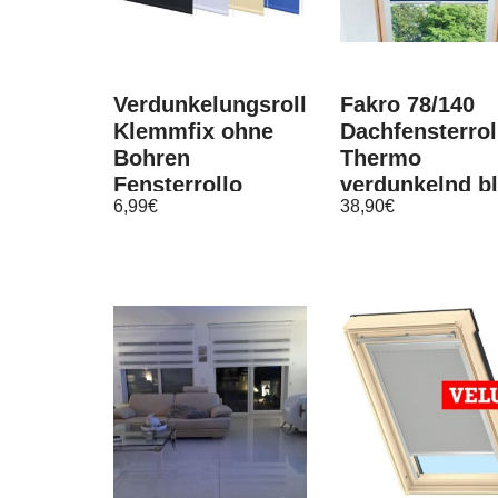
Verdunkelungsrollo
Fakro 78/140
Klemmfix ohne
Dachfensterrol
Bohren
Thermo
Fensterrollo
verdunkelnd b
6,99
€
38,90
€
Thermo Rollo
Jalousie