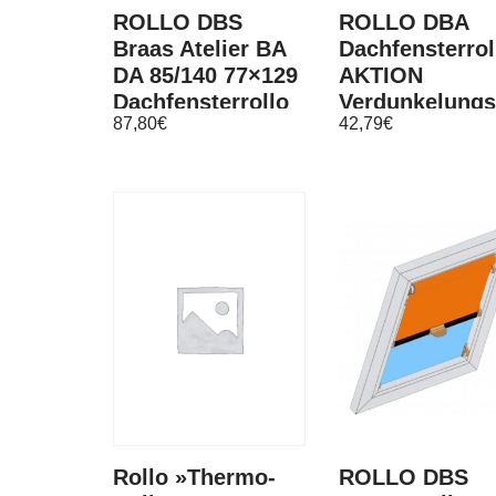
ROLLO DBS
ROLLO DBA
Braas Atelier BA
Dachfensterrol
DA 85/140 77×129
AKTION
Dachfensterrollo
Verdunkelungs
87,80
€
42,79
€
Verdunkelungsrollo
BRAAS Delta
Atelier BA AF
Rollo »Thermo-
ROLLO DBS