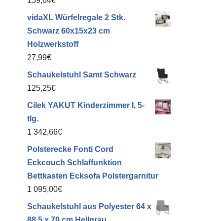
159,64
€
vidaXL Würfelregale 2 Stk.
Schwarz 60x15x23 cm
Holzwerkstoff
27,99
€
Schaukelstuhl Samt Schwarz
125,25
€
Cilek YAKUT Kinderzimmer I, 5-
tlg.
1 342,66
€
Polsterecke Fonti Cord
Eckcouch Schlaffunktion
Bettkasten Ecksofa Polstergarnitur
1 095,00
€
Schaukelstuhl aus Polyester 64 x
88,5 x 70 cm Hellgrau