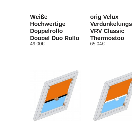
Weiße
orig Velux
Hochwertige
Verdunkelungs
Doppelrollo
VRV Classic
Doppel Duo Rollo
Thermostop
49,00
€
65,04
€
Duorollo
Hitzeschutz G
Kettenzugrollo
GPL GGU GPU
Blende