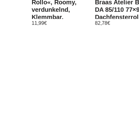
Rollo«, Roomy,
Braas Atelier 
verdunkelnd,
DA 85/110 77×
Klemmbar,
Dachfensterrol
11,99
€
82,78
€
Anschraubbar,
Verdunkelungs
freihängend, Grau