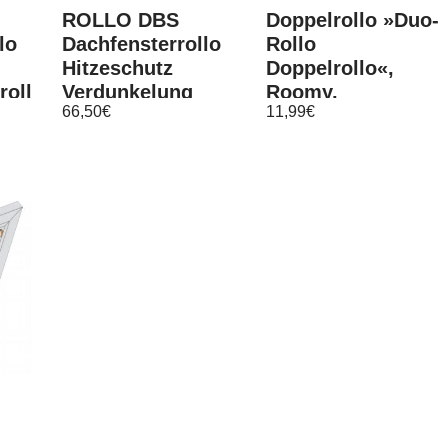
ROLLO DBS
Doppelrollo »Duo-
lo
Dachfensterrollo
Rollo
Hitzeschutz
Doppelrollo«,
rollo
Verdunkelung
Roomy,
66,50
€
11,99
€
Braas Klassik BK
Klemmfix,
u. Light BL
Anschraubbar,
freihängend,
Weiß