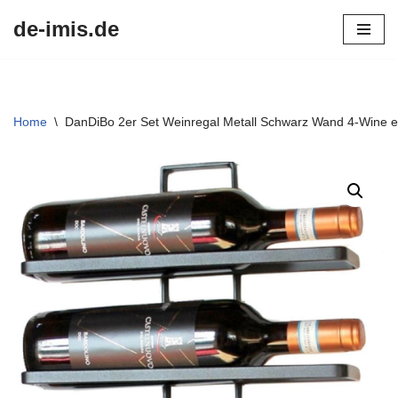
de-imis.de
Przejdź
do
treści
Home
\
DanDiBo 2er Set Weinregal Metall Schwarz Wand 4-Wine er