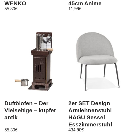
WENKO
45cm Anime
55,80
€
11,99
€
Pokemon Kissen
Sylveon
Duftölofen – Der
2er SET Design
Vielseitige – kupfer
Armlehnenstuhl
antik
HAGU Sessel
Esszimmerstuhl
55,30
€
434,90
€
Stuhl Esszimmer