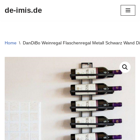
de-imis.de
Przejdź
do
treści
Home
\
DanDiBo Weinregal Flaschenregal Metall Schwarz Wand Di