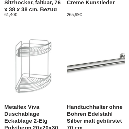
Sitzhocker, faltbar, 76
Creme Kunstleder
x 38 x 38 cm, Bezug
61,40
€
265,99
€
au
Metaltex Viva
Handtuchhalter ohne
Duschablage
Bohren Edelstahl
Eckablage 2-Etg
Silber matt gebürstet
Polytherm 20x20x30
70 cm