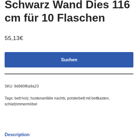
Schwarz Wand Dies 116
cm für 10 Flaschen
55,13
€
Suchen
SKU:
9d980f6a9a23
Tags:
bett holz
,
hustenanfälle nachts
,
polsterbett mit bettkasten
,
schlafzimmermöbel
Description