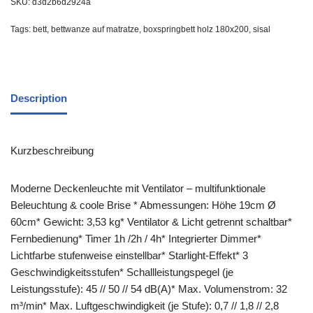
SKU:
d3d2b6d2924a
Tags:
bett
,
bettwanze auf matratze
,
boxspringbett holz 180x200
,
sisal
Description
Kurzbeschreibung
Moderne Deckenleuchte mit Ventilator – multifunktionale
Beleuchtung & coole Brise * Abmessungen: Höhe 19cm Ø
60cm* Gewicht: 3,53 kg* Ventilator & Licht getrennt schaltbar*
Fernbedienung* Timer 1h /2h / 4h* Integrierter Dimmer*
Lichtfarbe stufenweise einstellbar* Starlight-Effekt* 3
Geschwindigkeitsstufen* Schallleistungspegel (je
Leistungsstufe): 45 // 50 // 54 dB(A)* Max. Volumenstrom: 32
m³/min* Max. Luftgeschwindigkeit (je Stufe): 0,7 // 1,8 // 2,8