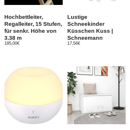
Hochbettleiter,
Lustige
Regalleiter, 15 Stufen,
Schneekinder
für senkr. Höhe von
Küsschen Kuss |
3,38 m
Schneemann
185,00
€
17,56
€
Schneemänner
Polyresin-Figur