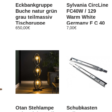
Eckbankgruppe
Sylvania CircLine
Buche natur grün
FC40W / 129
grau teilmassiv
Warm White
Tischgruppe
Germany F C 40
650,00
€
7,00
€
Essgruppe
W FC40W/129
e
Essecke
40w RingLampe
830
Otan Stehlampe
Schubkasten