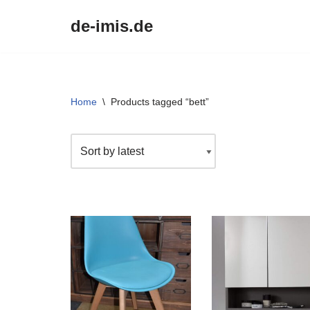
de-imis.de
Przejdź
do
treści
Home
\
Products tagged “bett”