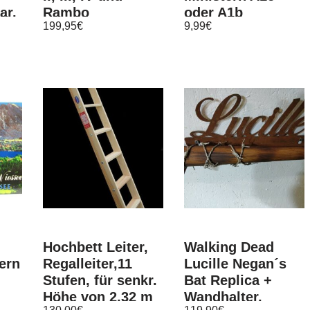
ar,
Rambo
oder A1b
199,95
€
9,99
€
Stiefeldolch
Kunststoffstern
13 cm 300 mA w
Hochbett Leiter,
Walking Dead
ern
Regalleiter,11
Lucille Negan´s
Stufen, für senkr.
Bat Replica +
Höhe von 2,32 m
Wandhalter,