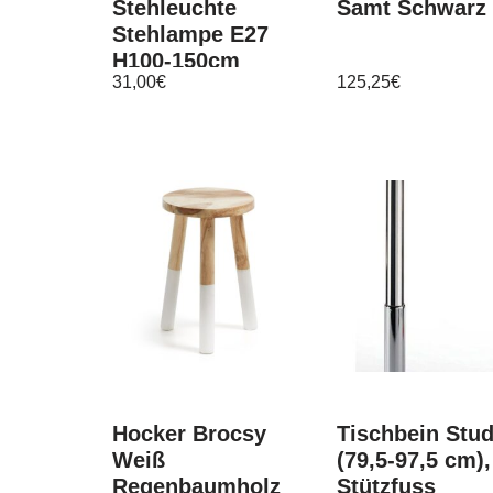
Stehleuchte
Samt Schwarz
Stehlampe E27
H100-150cm
31,00
€
125,25
€
Stativlampe
Stativleuchte
dreibeinig
Hocker Brocsy
Tischbein Stud
Weiß
(79,5-97,5 cm),
Regenbaumholz
Stützfuss