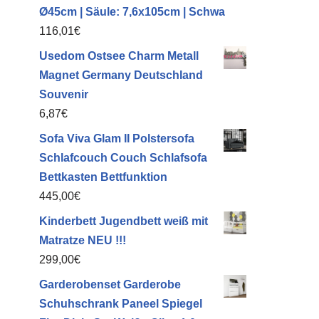
Ø45cm | Säule: 7,6x105cm | Schwa
e
116,01
€
Usedom Ostsee Charm Metall
Magnet Germany Deutschland
Souvenir
6,87
€
Sofa Viva Glam II Polstersofa
Schlafcouch Couch Schlafsofa
Bettkasten Bettfunktion
445,00
€
Kinderbett Jugendbett weiß mit
Matratze NEU !!!
299,00
€
Garderobenset Garderobe
Schuhschrank Paneel Spiegel