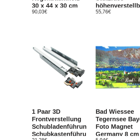
30 x 44 x 30 cm
höhenverstellb
90,03
€
55,76
€
150 Kg
1 Paar 3D
Bad Wiessee
Frontverstellung
Tegernsee Bay
Schubladenführung
Foto Magnet
Schubkastenführung
Germany 8 cm