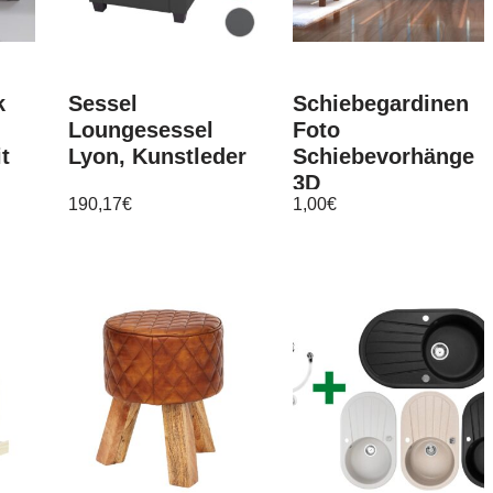
k
Sessel
Schiebegardinen
Loungesessel
Foto
t
Lyon, Kunstleder
Schiebevorhänge
3D
190,17
€
1,00
€
Flächenvorhänge
Greek Relief