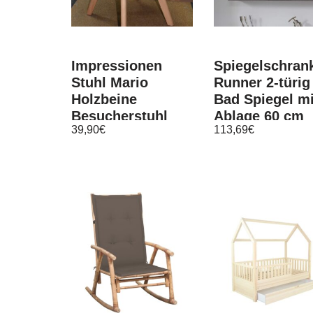
Impressionen
Spiegelschran
Stuhl Mario
Runner 2-türig
Holzbeine
Bad Spiegel mi
Besucherstuhl
Ablage 60 cm
39,90
€
113,69
€
Schalensitz blau
grau Sardegna