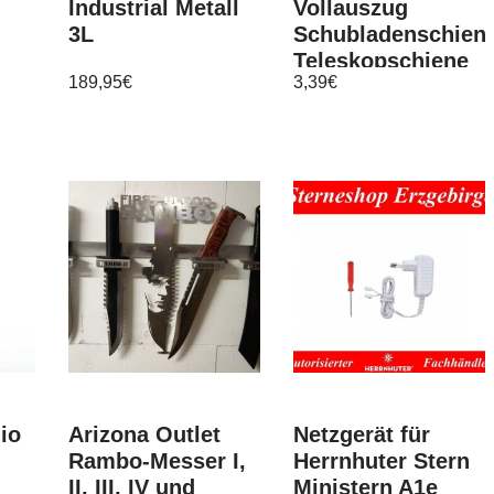
Industrial Metall
Vollauszug
3L
Schubladenschien
Teleskopschiene
189,95
€
3,39
€
Führungsschiene
DB45
io
Arizona Outlet
Netzgerät für
Rambo-Messer I,
Herrnhuter Stern
II, III, IV und
Ministern A1e