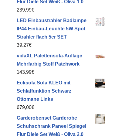
Flur Diele Set Weiß - Oliva 1.0
239,99
€
LED Einbaustrahler Badlampe
IP44 Einbau-Leuchte 5W Spot
Strahler flach 5er SET
39,27
€
vidaXL Palettensofa-Auflage
Mehrfarbig Stoff Patchwork
143,99
€
Ecksofa Sofa KLEO mit
Schlaffunktion Schwarz
Ottomane Links
679,00
€
Garderobenset Garderobe
Schuhschrank Paneel Spiegel
Flur Diele Set Weiß - Oliva 2.0