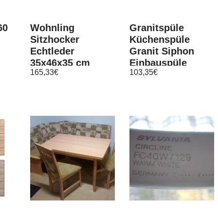
60
Wohnling
Granitspüle
Sitzhocker
Küchenspüle
Echtleder
Granit Siphon
35x46x35 cm
Einbauspüle
165,33
€
103,35
€
Fußhocker Rund
Spülbecken Spüle
Lederhocker
Granit 78×46
Massivholz