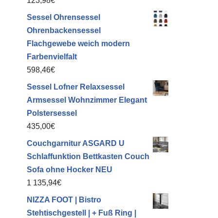
123,98
€
Sessel Ohrensessel
Ohrenbackensessel
Flachgewebe weich modern
Farbenvielfalt
598,46
€
Sessel Lofner Relaxsessel
Armsessel Wohnzimmer Elegant
Polstersessel
435,00
€
Couchgarnitur ASGARD U
Schlaffunktion Bettkasten Couch
Sofa ohne Hocker NEU
1 135,94
€
NIZZA FOOT | Bistro
Stehtischgestell | + Fuß Ring |