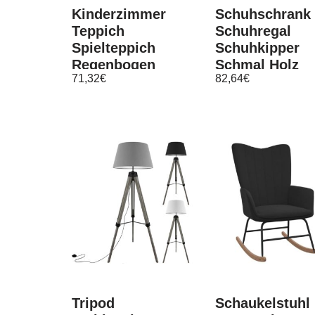
Kinderzimmer
Schuhschrank
Teppich
Schuhregal
Spielteppich
Schuhkipper
Regenbogen
Schmal Holz
71,32
€
82,64
€
Punkte Herzchen
Eiche
Wolken beige
Schuhkommod
grau braun
Tripod
Schaukelstuhl