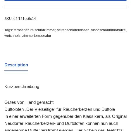
SKU:
d2f121cc6c14
Tags:
fernseher im schlafzimmer
,
seitenschläferkissen
,
viscoschaummatratze
,
weichholz
,
zimmertemperatur
Description
Kurzbeschreibung
Gutes von Hand gemacht
Duftölofen „Der Vielseitige” für Räucherkerzen und Duftöle
In einer erweiterten Form gegenüber den Klassikern, als Original
Neudorfer Räucherkerzen- und Duftölofen können nun auch
angenehme Düfte verströmt werden. Der Schein des Teelichts