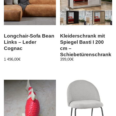
Longchair-Sofa Bean
Kleiderschrank mit
Links – Leder
Spiegel Basti I 200
Cognac
cm –
Schiebetürenschrank
1 496,00
€
399,00
€
Schwebetürenschrank