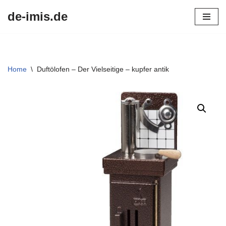
de-imis.de
Przejdź
do
treści
Home
\
Duftölofen – Der Vielseitige – kupfer antik