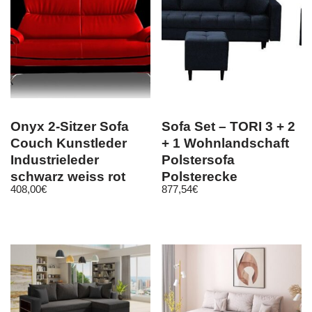
Onyx 2-Sitzer Sofa
Sofa Set – TORI 3 + 2
Couch Kunstleder
+ 1 Wohnlandschaft
Industrieleder
Polstersofa
schwarz weiss rot
Polsterecke
408,00
€
877,54
€
emoebel24
Schlaffunktion