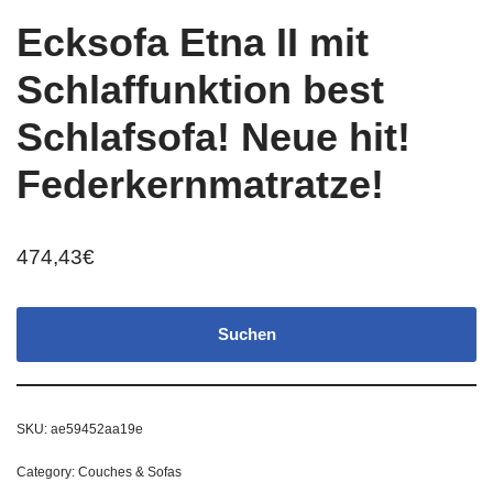
Ecksofa Etna II mit
Schlaffunktion best
Schlafsofa! Neue hit!
Federkernmatratze!
474,43
€
Suchen
SKU:
ae59452aa19e
Category:
Couches & Sofas