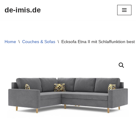
de-imis.de
Przejdź
do
treści
Home
\
Couches & Sofas
\
Ecksofa Etna II mit Schlaffunktion bes