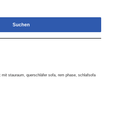
Suchen
t mit stauraum
,
querschläfer sofa
,
rem phase
,
schlafsofa