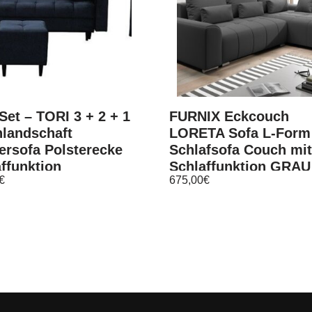
Set – TORI 3 + 2 + 1
FURNIX Eckcouch
landschaft
LORETA Sofa L-Form
ersofa Polsterecke
Schlafsofa Couch mi
ffunktion
Schlaffunktion GRAU
€
675,00
€
MT99