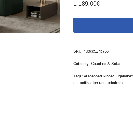
1 189,00
€
SKU:
408cd527b753
Category:
Couches & Sofas
Tags:
etagenbett kinder
,
jugendbet
mit bettkasten und federkern