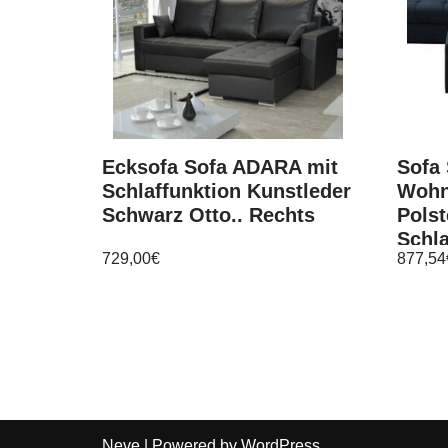
Ecksofa Sofa ADARA mit
Sofa 
Schlaffunktion Kunstleder
Wohn
Schwarz Otto.. Rechts
Polst
Schla
729,00
€
877,54
Neve
| Powered by
WordPress