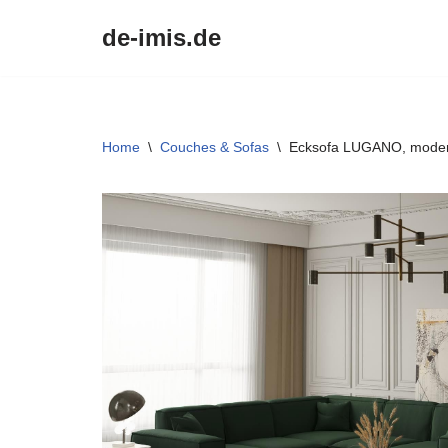
de-imis.de
Przejdź
do
treści
Home
\
Couches & Sofas
\
Ecksofa LUGANO, modern