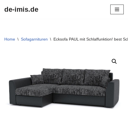
de-imis.de
Przejdź
do
treści
Home
\
Sofagarnituren
\
Ecksofa PAUL mit Schlaffunktion! best Sc