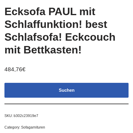
Ecksofa PAUL mit
Schlaffunktion! best
Schlafsofa! Eckcouch
mit Bettkasten!
484,76
€
Suchen
SKU:
b302c23919e7
Category:
Sofagarnituren