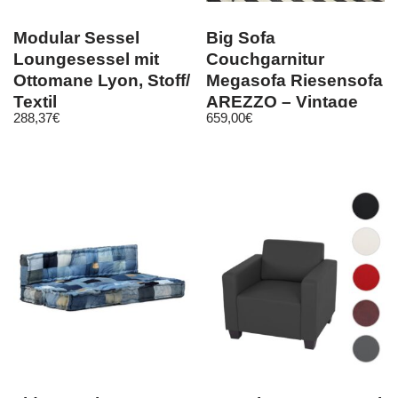
Modular Sessel
Big Sofa
Loungesessel mit
Couchgarnitur
Ottomane Lyon, Stoff/
Megasofa Riesensofa
Textil
AREZZO – Vintage
288,37
€
659,00
€
Schwarz