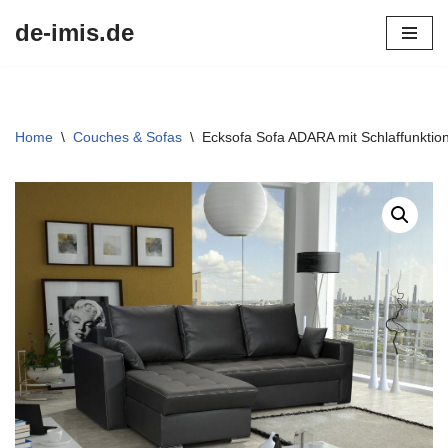
de-imis.de
Przejdź
do
treści
Home
\
Couches & Sofas
\
Ecksofa Sofa ADARA mit Schlaffunktion