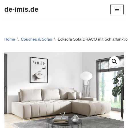
de-imis.de
Przejdź
do
treści
Home
\
Couches & Sofas
\
Ecksofa Sofa DRACO mit Schlaffunkti