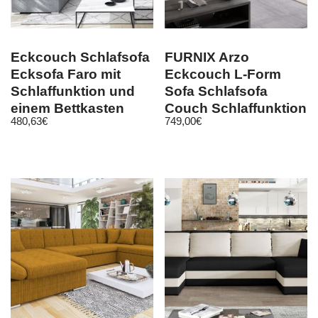
Eckcouch Schlafsofa
FURNIX Arzo
Ecksofa Faro mit
Eckcouch L-Form
Schlaffunktion und
Sofa Schlafsofa
einem Bettkasten
Couch Schlaffunktion
480,63
€
749,00
€
MA 120 + OR 100