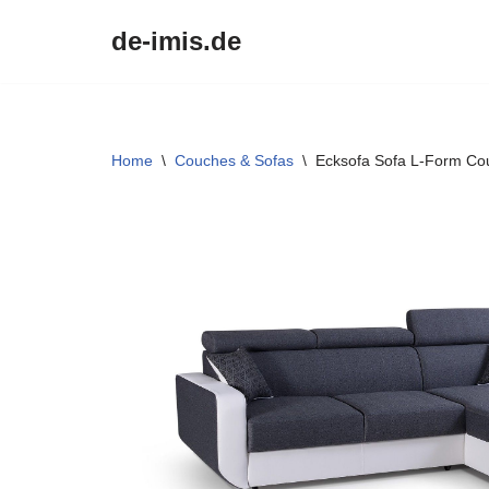
de-imis.de
Przejdź
do
treści
Home
\
Couches & Sofas
\
Ecksofa Sofa L-Form Cou