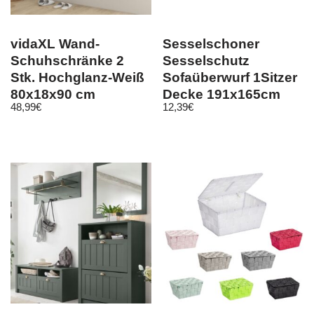
vidaXL Wand-
Sesselschoner
Schuhschränke 2
Sesselschutz
Stk. Hochglanz-Weiß
Sofaüberwurf 1Sitzer
80x18x90 cm
Decke 191x165cm
48,99
€
12,39
€
Braun Schriftzug