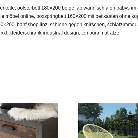
terkette, polsterbett 180×200 beige, ab wann schlafen babys im
yle möbel online, boxspringbett 160×200 mit bettkasten ohne kopf
 100×200, hanf shop linz, schiene gegen knirschen, schlafzimmer
xl, kleiderschrank industrial design, tempura matratze