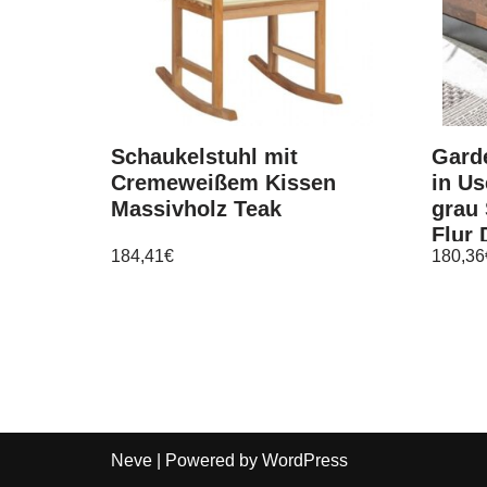
Schaukelstuhl mit
Gard
Cremeweißem Kissen
in U
Massivholz Teak
grau
Flur 
184,41
€
180,36
Neve
| Powered by
WordPress