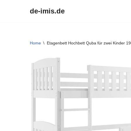
de-imis.de
Przejdź
do
treści
Home
\
Etagenbett Hochbett Quba für zwei Kinder 1