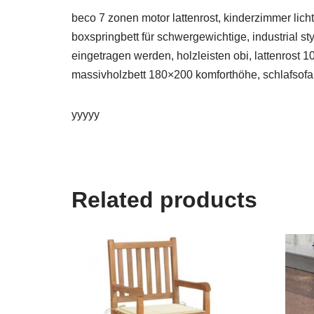
beco 7 zonen motor lattenrost, kinderzimmer lich
boxspringbett für schwergewichtige, industrial st
eingetragen werden, holzleisten obi, lattenrost
massivholzbett 180×200 komforthöhe, schlafsofa x
yyyyy
Related products