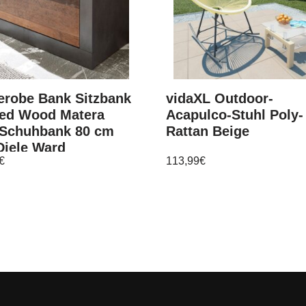
erobe Bank Sitzbank
vidaXL Outdoor-
sed Wood Matera
Acapulco-Stuhl Poly-
 Schuhbank 80 cm
Rattan Beige
Diele Ward
€
113,99
€