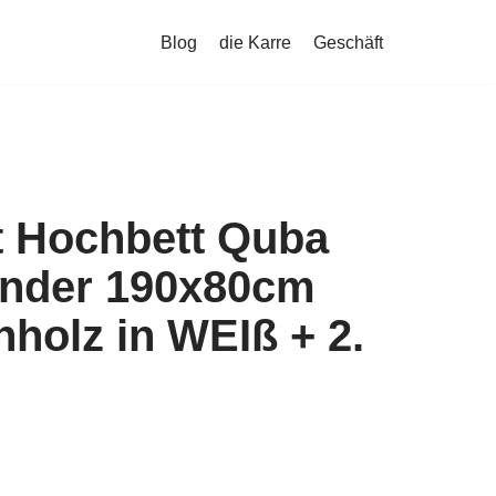
Blog
die Karre
Geschäft
t Hochbett Quba
Kinder 190x80cm
nholz in WEIß + 2.