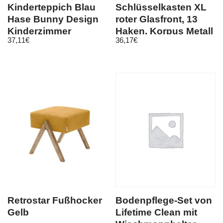
Kinderteppich Blau
Schlüsselkasten XL
Hase Bunny Design
roter Glasfront, 13
Kinderzimmer
Haken, Korpus Metall
37,11
€
36,17
€
Teppich Weich
grau
Retrostar Fußhocker
Bodenpflege-Set von
Gelb
Lifetime Clean mit