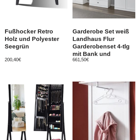
Fußhocker Retro
Garderobe Set weiß
Holz und Polyester
Landhaus Flur
Seegrün
Garderobenset 4-tlg
mit Bank und
200,40
€
661,50
€
Schuhschrank Baxter