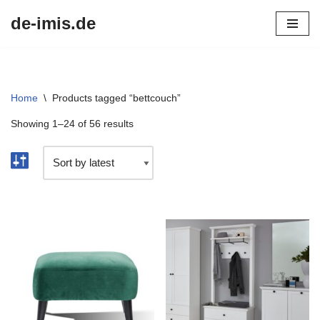
de-imis.de
Przejdź
do
treści
Home
\
Products tagged “bettcouch”
Showing 1–24 of 56 results