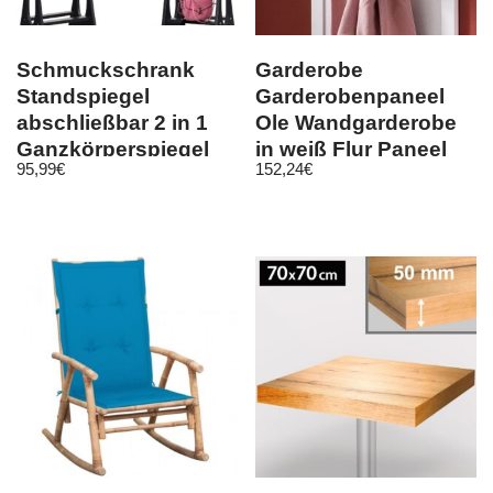
Schmuckschrank
Garderobe
Standspiegel
Garderobenpaneel
abschließbar 2 in 1
Ole Wandgarderobe
Ganzkörperspiegel
in weiß Flur Paneel
95,99
€
152,24
€
Schmuckaufbewahrung
opt. Set mit Bank