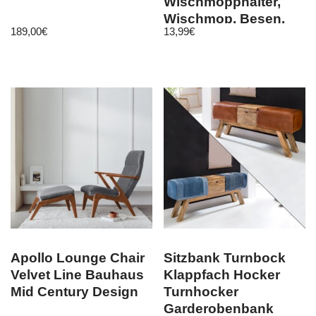
Wischmopphalter,
Wischmop, Besen,
189,00
€
13,99
€
Schrubber…
Apollo Lounge Chair
Sitzbank Turnbock
Velvet Line Bauhaus
Klappfach Hocker
Mid Century Design
Turnhocker
Garderobenbank