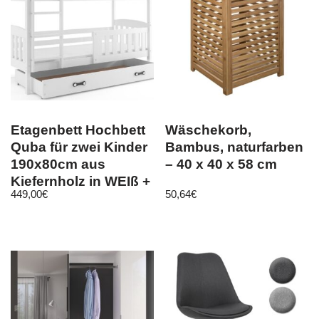
Etagenbett Hochbett
Wäschekorb,
Quba für zwei Kinder
Bambus, naturfarben
190x80cm aus
– 40 x 40 x 58 cm
Kiefernholz in WEIß +
449,00
€
50,64
€
2. Farbe