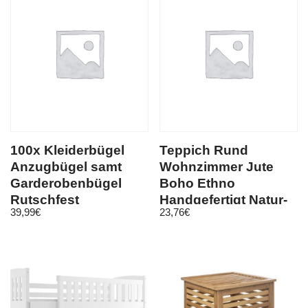
100x Kleiderbügel
Teppich Rund
Anzugbügel samt
Wohnzimmer Jute
Garderobenbügel
Boho Ethno
Rutschfest
Handgefertigt Natur-
39,99
€
23,76
€
platzsparend mit Steg
Teppich Creme Beige