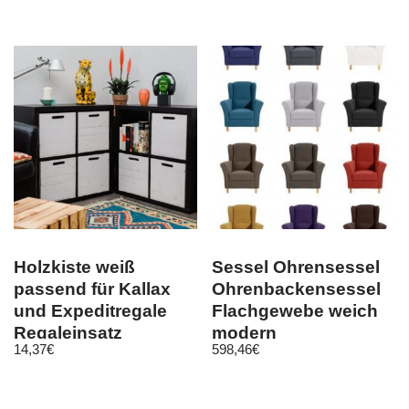
Holzkiste weiß
Sessel Ohrensessel
passend für Kallax
Ohrenbackensessel
und Expeditregale
Flachgewebe weich
Regaleinsatz
modern
14,37
€
598,46
€
Farbenvielfalt