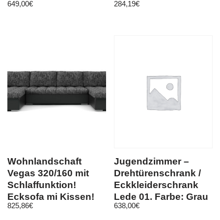
649,00
€
284,19
€
Sitzhocker Turnbank
Wohnlandschaft
Jugendzimmer –
Vegas 320/160 mit
Drehtürenschrank /
Schlaffunktion!
Eckkleiderschrank
Ecksofa mi Kissen!
Lede 01, Farbe: Grau
825,86
€
638,00
€
Nur bei uns!
/ Weiß