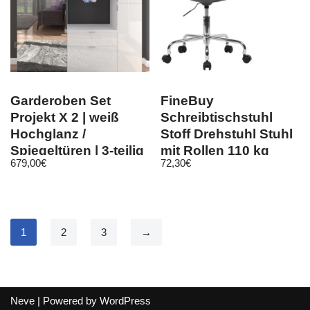
Garderoben Set
FineBuy
Projekt X 2 | weiß
Schreibtischstuhl
Hochglanz /
Stoff Drehstuhl Stuhl
Spiegeltüren | 3-teilig
mit Rollen 110 kg
679,00
€
72,30
€
Schalenstuhl
1
2
3
→
Neve
| Powered by
WordPress