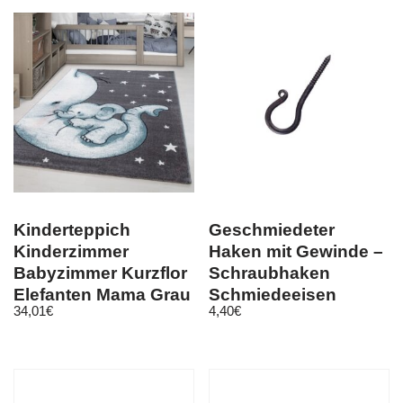
Kinderteppich
Geschmiedeter
Kinderzimmer
Haken mit Gewinde –
Babyzimmer Kurzflor
Schraubhaken
Elefanten Mama Grau
Schmiedeeisen
34,01
€
4,40
€
Blau Meliert
nostalgisch antik