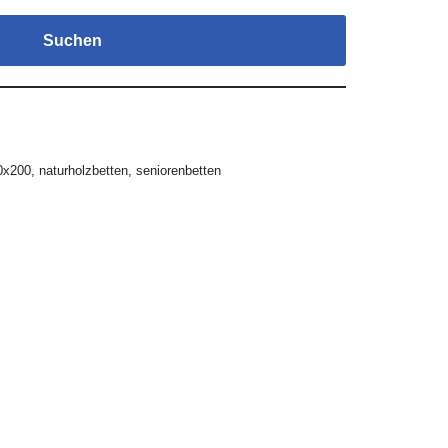
Suchen
0x200
,
naturholzbetten
,
seniorenbetten