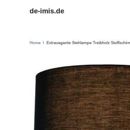
de-imis.de
Przejdź
do
treści
Home
\
Extravagante Stehlampe Treibholz Stoffschir