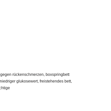
tt gegen rückenschmerzen, boxspringbett
iedriger glukosewert, freistehendes bett,
chtige