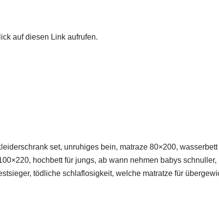
ick auf diesen Link aufrufen.
kkleiderschrank set, unruhiges bein, matraze 80×200, wasserbe
 100×220, hochbett für jungs, ab wann nehmen babys schnuller, n
stsieger, tödliche schlaflosigkeit, welche matratze für übergewi