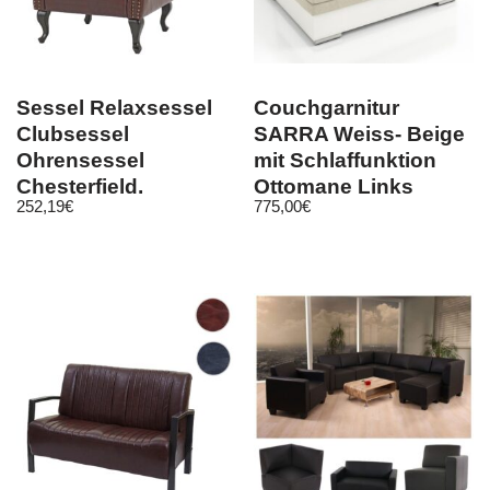
Sessel Relaxsessel
Couchgarnitur
Clubsessel
SARRA Weiss- Beige
Ohrensessel
mit Schlaffunktion
Chesterfield,
Ottomane Links
252,19
€
775,00
€
Kunstleder