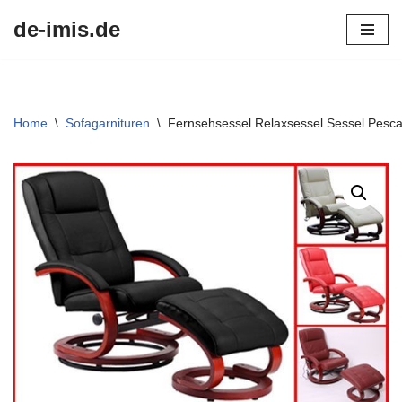
de-imis.de
Przejdź
do
treści
Home
\
Sofagarnituren
\
Fernsehsessel Relaxsessel Sessel Pescat