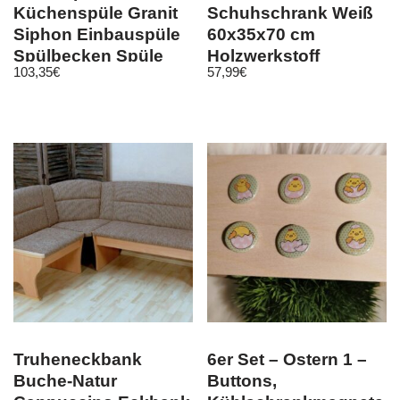
Küchenspüle Granit
Schuhschrank Weiß
Siphon Einbauspüle
60x35x70 cm
Spülbecken Spüle
Holzwerkstoff
103,35
€
57,99
€
Granit 78×46
Truheneckbank
6er Set – Ostern 1 –
Buche-Natur
Buttons,