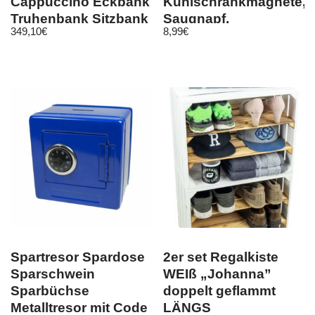
Cappuccino Eckbank
Kühlschrankmagnete,
Truhenbank Sitzbank
Saugnapf,
349,10
€
8,99
€
modern design
Kleidermagnet
Spartresor Spardose
2er set Regalkiste
Sparschwein
WEIß „Johanna”
Sparbüchse
doppelt geflammt
Metalltresor mit Code
LÄNGS