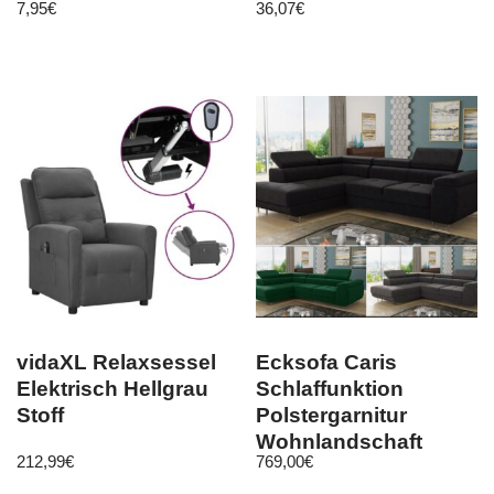
7,95
€
36,07
€
Zahlenschloss
vidaXL Relaxsessel
Ecksofa Caris
Elektrisch Hellgrau
Schlaffunktion
Stoff
Polstergarnitur
Wohnlandschaft
212,99
€
769,00
€
einstellbare