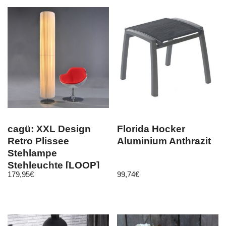
cagü: XXL Design
Florida Hocker
Retro Plissee
Aluminium Anthrazit
Stehlampe
Stehleuchte [LOOP]
179,95
€
99,74
€
Weiß Rund 200cm,
NEU!