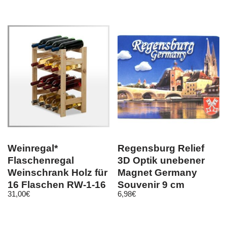
Kopfstützen
Weinregal*
Regensburg Relief
Flaschenregal
3D Optik unebener
Weinschrank Holz für
Magnet Germany
16 Flaschen RW-1-16
Souvenir 9 cm
31,00
€
6,98
€
/ 3 FARBEN