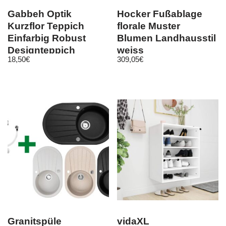
Gabbeh Optik
Hocker Fußablage
Kurzflor Teppich
florale Muster
Einfarbig Robust
Blumen Landhausstil
Designteppich
weiss
18,50
€
309,05
€
Hellgrau Meliert
Granitspüle
vidaXL