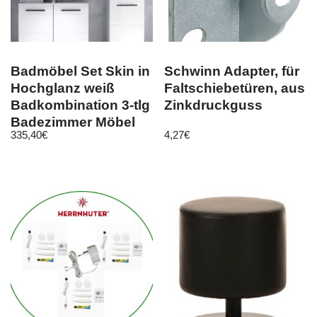
Badmöbel Set Skin in
Schwinn Adapter, für
Hochglanz weiß
Faltschiebetüren, aus
Badkombination 3-tlg
Zinkdruckguss
Badezimmer Möbel
335,40
€
4,27
€
115 cm