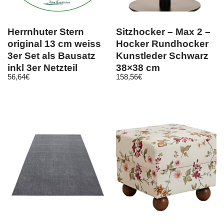
Herrnhuter Stern
Sitzhocker – Max 2 –
original 13 cm weiss
Hocker Rundhocker
3er Set als Bausatz
Kunstleder Schwarz
inkl 3er Netzteil
38×38 cm
56,64
€
158,56
€
500mA