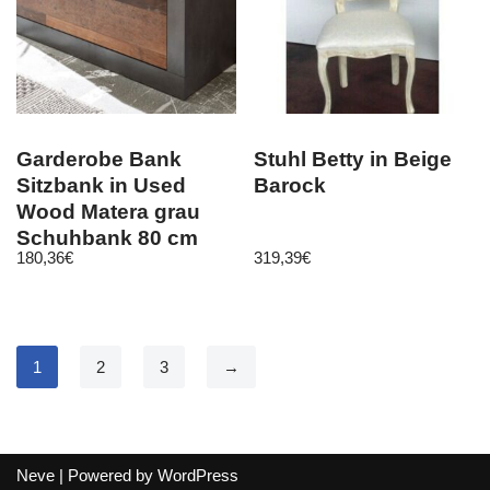
Garderobe Bank
Stuhl Betty in Beige
Sitzbank in Used
Barock
Wood Matera grau
Schuhbank 80 cm
180,36
€
319,39
€
Flur Diele Ward
1
2
3
→
Neve
| Powered by
WordPress