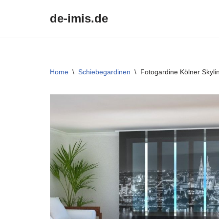
de-imis.de
Przejdź
do
treści
Home
\
Schiebegardinen
\
Fotogardine Kölner Skyli