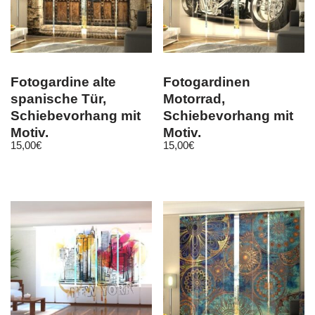
Fotogardine alte
Fotogardinen
spanische Tür,
Motorrad,
Schiebevorhang mit
Schiebevorhang mit
Motiv,
Motiv,
15,00
€
15,00
€
Flächenvorhang, auf
Schiebegardinen
Maß
Fotodruck, auf Maß