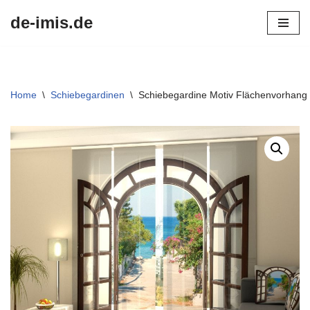
de-imis.de
Przejdź
do
treści
Home
\
Schiebegardinen
\
Schiebegardine Motiv Flächenvorhang